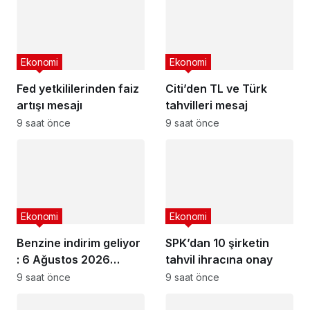
Ekonomi
Ekonomi
Fed yetkililerinden faiz
Citi’den TL ve Türk
artışı mesajı
tahvilleri mesaj
9 saat önce
9 saat önce
Ekonomi
Ekonomi
Benzine indirim geliyor
SPK’dan 10 şirketin
: 6 Ağustos 2026
tahvil ihracına onay
güncel akaryakıt
9 saat önce
9 saat önce
fiyatları