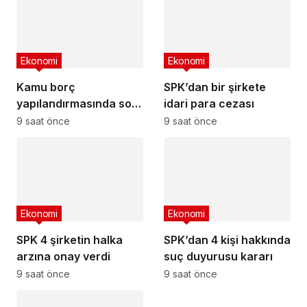
Ekonomi
Ekonomi
Kamu borç
SPK’dan bir şirkete
yapılandırmasında son
idari para cezası
başvuru tarihi
9 saat önce
9 saat önce
yaklaşıyor
Ekonomi
Ekonomi
SPK 4 şirketin halka
SPK’dan 4 kişi hakkında
arzına onay verdi
suç duyurusu kararı
9 saat önce
9 saat önce