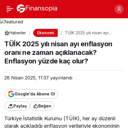
TÜİK 2025 yılı nisan ayı
Paylaş
enflasyon oranı ne
Ekonomi
Haberler
TÜİK 2025 yılı nisan ayı
enflasyon oranı ne zaman
zaman açıklanacak?
TÜİK 2025 yılı nisan ayı enflasyon
açıklanacak? Enflasyon
yüzde kaç olur?
oranı ne zaman açıklanacak?
Enflasyon yüzde kaç
Enflasyon yüzde kaç olur?
olur?
28 Nisan 2025, 11:37
yayınlandı
Google'da Abone Ol
Paylaş
Beğen
Türkiye İstatistik Kurumu (TÜİK), her ay düzenli
olarak açıkladığı enflasyon verileriyle ekonominin