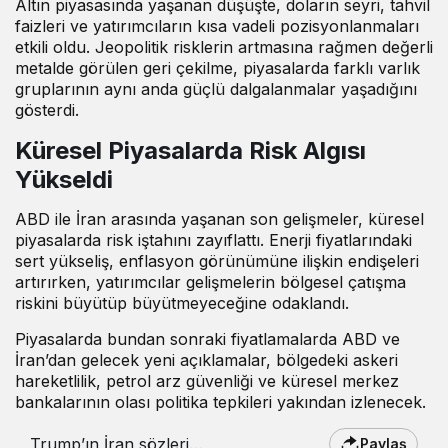
Altın piyasasında yaşanan düşüşte, doların seyri, tahvil
faizleri ve yatırımcıların kısa vadeli pozisyonlanmaları
etkili oldu. Jeopolitik risklerin artmasına rağmen değerli
metalde görülen geri çekilme, piyasalarda farklı varlık
gruplarının aynı anda güçlü dalgalanmalar yaşadığını
gösterdi.
Küresel Piyasalarda Risk Algısı
Yükseldi
ABD ile İran arasında yaşanan son gelişmeler, küresel
piyasalarda risk iştahını zayıflattı. Enerji fiyatlarındaki
sert yükseliş, enflasyon görünümüne ilişkin endişeleri
artırırken, yatırımcılar gelişmelerin bölgesel çatışma
riskini büyütüp büyütmeyeceğine odaklandı.
Piyasalarda bundan sonraki fiyatlamalarda ABD ve
İran’dan gelecek yeni açıklamalar, bölgedeki askeri
hareketlilik, petrol arz güvenliği ve küresel merkez
bankalarının olası politika tepkileri yakından izlenecek.
Trump’ın İran sözleri
Paylaş