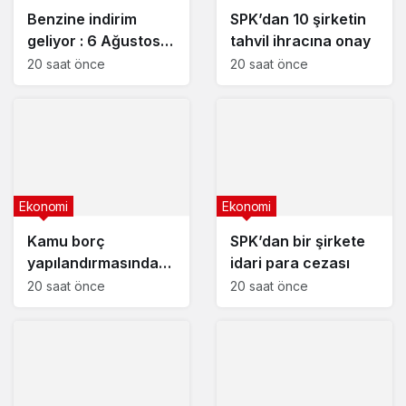
Benzine indirim
SPK’dan 10 şirketin
geliyor : 6 Ağustos
tahvil ihracına onay
2026 güncel
20 saat önce
20 saat önce
akaryakıt fiyatları
Ekonomi
Ekonomi
Kamu borç
SPK’dan bir şirkete
yapılandırmasında
idari para cezası
son başvuru tarihi
20 saat önce
20 saat önce
yaklaşıyor