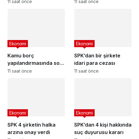
güncel akaryakıt
11 saat önce
11 saat önce
fiyatları
Ekonomi
Ekonomi
Kamu borç
SPK’dan bir şirkete
yapılandırmasında son
idari para cezası
başvuru tarihi
11 saat önce
11 saat önce
yaklaşıyor
Ekonomi
Ekonomi
SPK 4 şirketin halka
SPK’dan 4 kişi hakkında
arzına onay verdi
suç duyurusu kararı