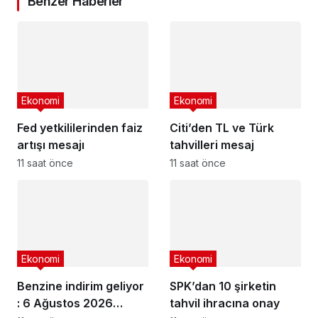
Benzer Haberler
Ekonomi
Ekonomi
Fed yetkililerinden faiz
Citi’den TL ve Türk
artışı mesajı
tahvilleri mesaj
11 saat önce
11 saat önce
Ekonomi
Ekonomi
Benzine indirim geliyor
SPK’dan 10 şirketin
: 6 Ağustos 2026
tahvil ihracına onay