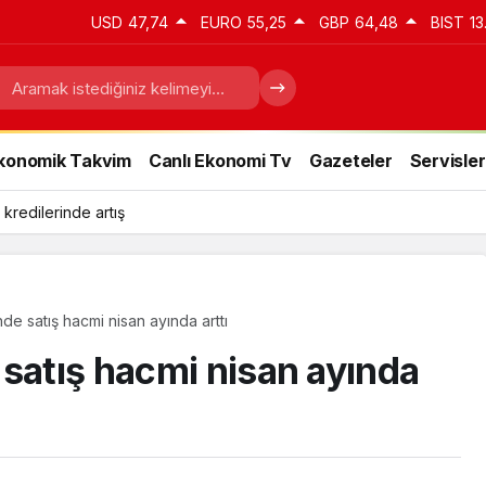
USD
47,74
EURO
55,25
GBP
64,48
BIST
13
konomik Takvim
Canlı Ekonomi Tv
Gazeteler
Servisler
 kredilerinde artış
e satış hacmi nisan ayında arttı
 satış hacmi nisan ayında