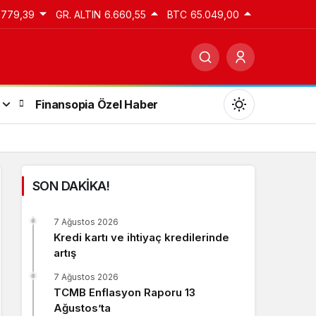
.779,39
GR. ALTIN
6.660,55
BTC
65.049,00
Finansopia Özel Haber
SON DAKİKA!
Gündüz Modu
7 Ağustos 2026
Gündüz modunu seçin.
Kredi kartı ve ihtiyaç kredilerinde
artış
Gece Modu
7 Ağustos 2026
Gece modunu seçin.
TCMB Enflasyon Raporu 13
Ağustos’ta