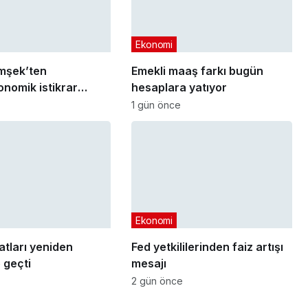
Ekonomi
mşek’ten
Emekli maaş farkı bugün
nomik istikrar
hesaplara yatıyor
sı
1 gün önce
Ekonomi
yatları yeniden
Fed yetkililerinden faiz artışı
 geçti
mesajı
2 gün önce