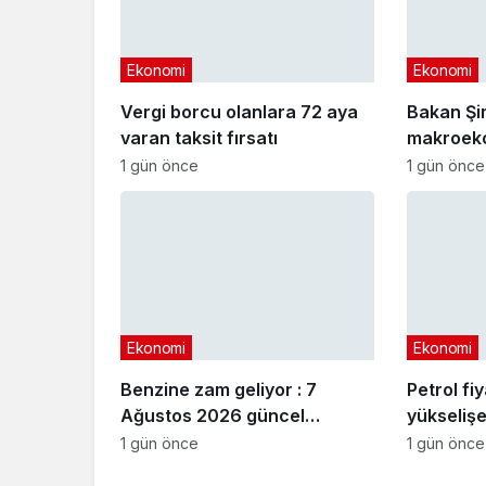
Ekonomi
Ekonomi
Vergi borcu olanlara 72 aya
Bakan Şi
varan taksit fırsatı
makroeko
açıklama
1 gün önce
1 gün önce
Ekonomi
Ekonomi
Benzine zam geliyor : 7
Petrol fi
Ağustos 2026 güncel
yükselişe
akaryakıt fiyatları
1 gün önce
1 gün önce