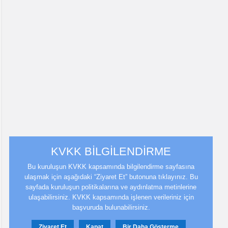
KVKK BİLGİLENDİRME
Bu kuruluşun KVKK kapsamında bilgilendirme sayfasına
ulaşmak için aşağıdaki “Ziyaret Et” butonuna tıklayınız. Bu
sayfada kuruluşun politikalarına ve aydınlatma metinlerine
ulaşabilirsiniz. KVKK kapsamında işlenen verileriniz için
başvuruda bulunabilirsiniz.
Ziyaret Et
Kapat
Bir Daha Gösterme