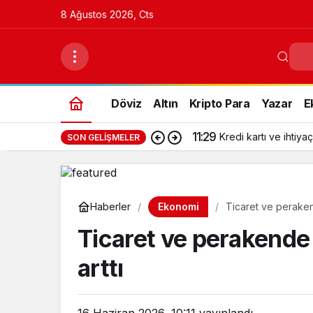
8 Ağustos 2026, Cts
Döviz
Altın
Kripto Para
Yazar
E
11:29
Kredi kartı ve ihtiyaç
SON GELIŞMELER
Ekonomi
Haberler
Ticaret ve perakend
Ticaret ve perakende
arttı
16 Haziran 2026, 10:11
yayınlandı