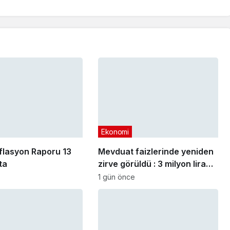
Ekonomi
lasyon Raporu 13
Mevduat faizlerinde yeniden
ta
zirve görüldü : 3 milyon liranın
aylık getirisi ne kadar oldu?
1 gün önce