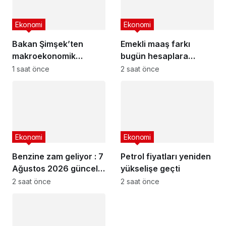
Ekonomi
Ekonomi
Bakan Şimşek’ten
Emekli maaş farkı
makroekonomik
bugün hesaplara
istikrar açıklaması
yatıyor
1 saat önce
2 saat önce
Ekonomi
Ekonomi
Benzine zam geliyor : 7
Petrol fiyatları yeniden
Ağustos 2026 güncel
yükselişe geçti
akaryakıt fiyatları
2 saat önce
2 saat önce