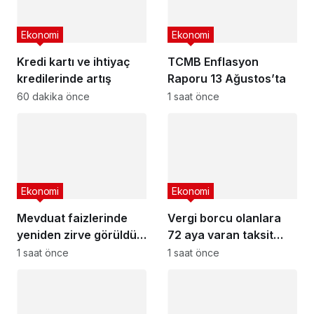
Ekonomi
Ekonomi
Kredi kartı ve ihtiyaç
TCMB Enflasyon
kredilerinde artış
Raporu 13 Ağustos’ta
60 dakika önce
1 saat önce
Ekonomi
Ekonomi
Mevduat faizlerinde
Vergi borcu olanlara
yeniden zirve görüldü :
72 aya varan taksit
3 milyon liranın aylık
fırsatı
1 saat önce
1 saat önce
getirisi ne kadar oldu?