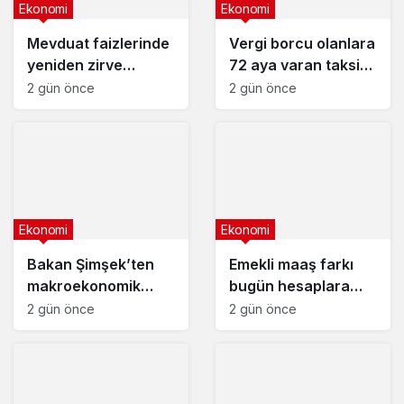
Ekonomi
Ekonomi
Mevduat faizlerinde
Vergi borcu olanlara
yeniden zirve
72 aya varan taksit
görüldü : 3 milyon
fırsatı
2 gün önce
2 gün önce
liranın aylık getirisi
ne kadar oldu?
Ekonomi
Ekonomi
Bakan Şimşek’ten
Emekli maaş farkı
makroekonomik
bugün hesaplara
istikrar açıklaması
yatıyor
2 gün önce
2 gün önce