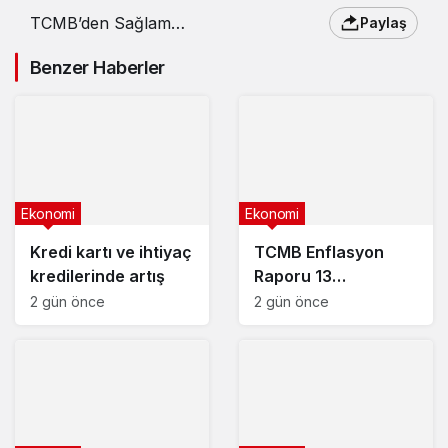
TCMB’den Sağlam
Paylaş
Ödeme’ye faaliyet izni
Benzer Haberler
Ekonomi
Ekonomi
Kredi kartı ve ihtiyaç
TCMB Enflasyon
kredilerinde artış
Raporu 13
Ağustos’ta
2 gün önce
2 gün önce