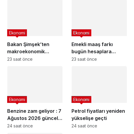
Ekonomi
Ekonomi
Bakan Şimşek’ten
Emekli maaş farkı
makroekonomik
bugün hesaplara
istikrar açıklaması
yatıyor
23 saat önce
23 saat önce
Ekonomi
Ekonomi
Benzine zam geliyor : 7
Petrol fiyatları yeniden
Ağustos 2026 güncel
yükselişe geçti
akaryakıt fiyatları
24 saat önce
24 saat önce