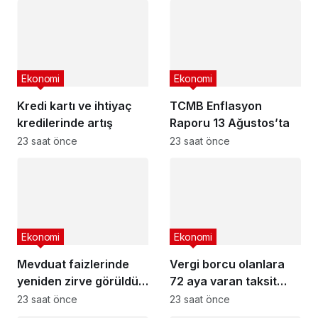
Ekonomi
Ekonomi
Kredi kartı ve ihtiyaç
TCMB Enflasyon
kredilerinde artış
Raporu 13 Ağustos’ta
23 saat önce
23 saat önce
Ekonomi
Ekonomi
Mevduat faizlerinde
Vergi borcu olanlara
yeniden zirve görüldü :
72 aya varan taksit
3 milyon liranın aylık
fırsatı
23 saat önce
23 saat önce
getirisi ne kadar oldu?