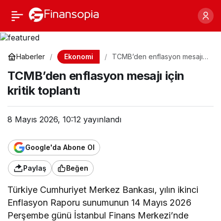
TCMB’den enflasyon
Paylaş
mesajı için kritik toplantı
Ekonomi
Haberler
TCMB’den enflasyon mesajı
için kritik toplantı
TCMB’den enflasyon mesajı için
kritik toplantı
8 Mayıs 2026, 10:12
yayınlandı
Google'da Abone Ol
Paylaş
Beğen
Türkiye Cumhuriyet Merkez Bankası, yılın ikinci
Enflasyon Raporu sunumunun 14 Mayıs 2026
Perşembe günü İstanbul Finans Merkezi’nde