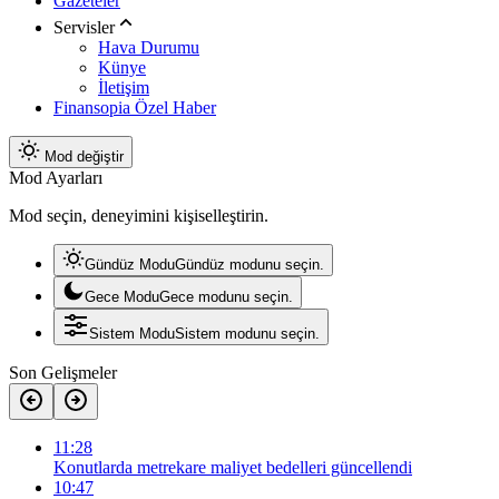
Gazeteler
Servisler
Hava Durumu
Künye
İletişim
Finansopia Özel Haber
Mod değiştir
Mod Ayarları
Mod seçin, deneyimini kişiselleştirin.
Gündüz Modu
Gündüz modunu seçin.
Gece Modu
Gece modunu seçin.
Sistem Modu
Sistem modunu seçin.
Son Gelişmeler
11:28
Konutlarda metrekare maliyet bedelleri güncellendi
10:47