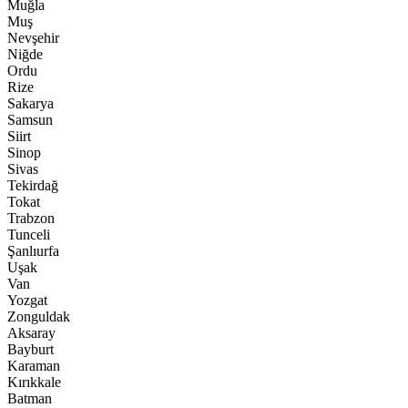
Muğla
Muş
Nevşehir
Niğde
Ordu
Rize
Sakarya
Samsun
Siirt
Sinop
Sivas
Tekirdağ
Tokat
Trabzon
Tunceli
Şanlıurfa
Uşak
Van
Yozgat
Zonguldak
Aksaray
Bayburt
Karaman
Kırıkkale
Batman