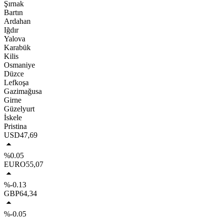
Şırnak
Bartın
Ardahan
Iğdır
Yalova
Karabük
Kilis
Osmaniye
Düzce
Lefkoşa
Gazimağusa
Girne
Güzelyurt
İskele
Pristina
USD
47,69
%0.05
EURO
55,07
%-0.13
GBP
64,34
%-0.05