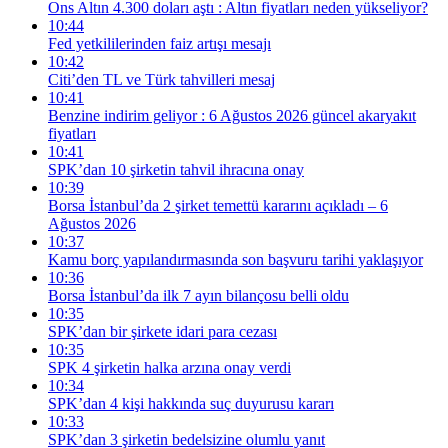
Ons Altın 4.300 doları aştı : Altın fiyatları neden yükseliyor?
10:44
Fed yetkililerinden faiz artışı mesajı
10:42
Citi’den TL ve Türk tahvilleri mesaj
10:41
Benzine indirim geliyor : 6 Ağustos 2026 güncel akaryakıt
fiyatları
10:41
SPK’dan 10 şirketin tahvil ihracına onay
10:39
Borsa İstanbul’da 2 şirket temettü kararını açıkladı – 6
Ağustos 2026
10:37
Kamu borç yapılandırmasında son başvuru tarihi yaklaşıyor
10:36
Borsa İstanbul’da ilk 7 ayın bilançosu belli oldu
10:35
SPK’dan bir şirkete idari para cezası
10:35
SPK 4 şirketin halka arzına onay verdi
10:34
SPK’dan 4 kişi hakkında suç duyurusu kararı
10:33
SPK’dan 3 şirketin bedelsizine olumlu yanıt