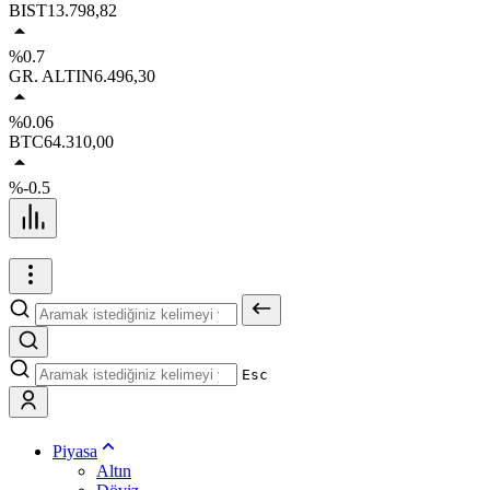
BIST
13.798,82
%0.7
GR. ALTIN
6.496,30
%0.06
BTC
64.310,00
%-0.5
Esc
Piyasa
Altın