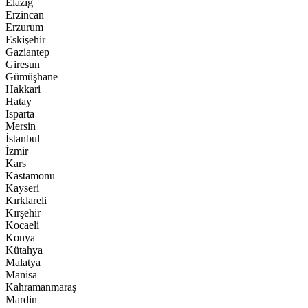
Elazığ
Erzincan
Erzurum
Eskişehir
Gaziantep
Giresun
Gümüşhane
Hakkari
Hatay
Isparta
Mersin
İstanbul
İzmir
Kars
Kastamonu
Kayseri
Kırklareli
Kırşehir
Kocaeli
Konya
Kütahya
Malatya
Manisa
Kahramanmaraş
Mardin