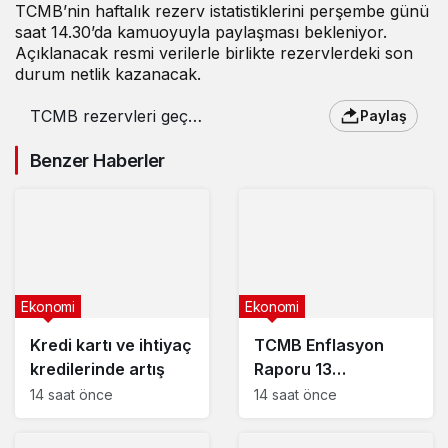
TCMB’nin haftalık rezerv istatistiklerini perşembe günü
saat 14.30’da kamuoyuyla paylaşması bekleniyor.
Açıklanacak resmi verilerle birlikte rezervlerdeki son
durum netlik kazanacak.
TCMB rezervleri geçen
Paylaş
hafta 3,2 milyar dolar
azaldı
Benzer Haberler
Ekonomi
Ekonomi
Kredi kartı ve ihtiyaç
TCMB Enflasyon
kredilerinde artış
Raporu 13
Ağustos’ta
14 saat önce
14 saat önce