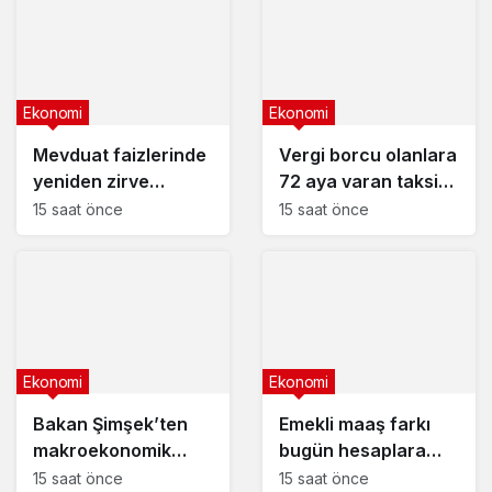
Ekonomi
Ekonomi
Mevduat faizlerinde
Vergi borcu olanlara
yeniden zirve
72 aya varan taksit
görüldü : 3 milyon
fırsatı
15 saat önce
15 saat önce
liranın aylık getirisi
ne kadar oldu?
Ekonomi
Ekonomi
Bakan Şimşek’ten
Emekli maaş farkı
makroekonomik
bugün hesaplara
istikrar açıklaması
yatıyor
15 saat önce
15 saat önce