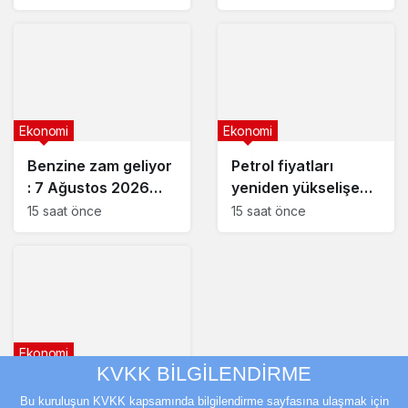
Ekonomi
Ekonomi
Benzine zam geliyor
Petrol fiyatları
: 7 Ağustos 2026
yeniden yükselişe
güncel akaryakıt
geçti
15 saat önce
15 saat önce
fiyatları
Ekonomi
KVKK BİLGİLENDİRME
Fed yetkililerinden
Bu kuruluşun KVKK kapsamında bilgilendirme sayfasına ulaşmak için