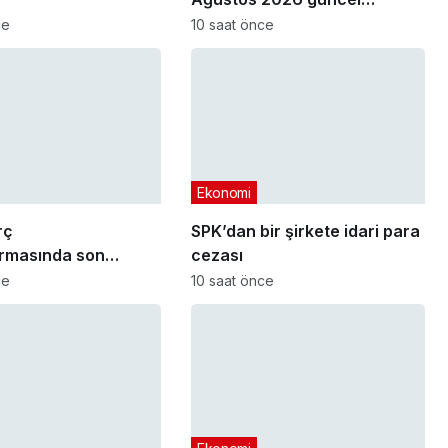
akaryakıt fiyatları
ce
10 saat önce
Ekonomi
rç
SPK’dan bir şirkete idari para
ırmasında son
cezası
arihi yaklaşıyor
ce
10 saat önce