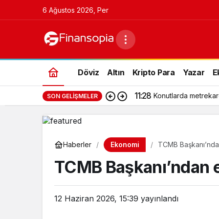
6 Ağustos 2026, Per
Döviz
Altın
Kripto Para
Yazar
E
11:28
Konutlarda metrekar
SON GELIŞMELER
Ekonomi
Haberler
TCMB Başkanı’ndan
TCMB Başkanı’ndan en
12 Haziran 2026, 15:39
yayınlandı