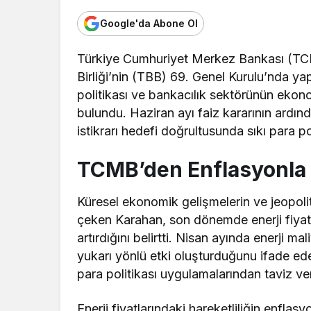
Google'da Abone Ol
Türkiye Cumhuriyet Merkez Bankası (TCM
Birliği’nin (TBB) 69. Genel Kurulu’nda 
politikası ve bankacılık sektörünün ekon
bulundu. Haziran ayı faiz kararının ardın
istikrarı hedefi doğrultusunda sıkı para p
TCMB’den Enflasyonla 
Küresel ekonomik gelişmelerin ve jeopoliti
çeken Karahan, son dönemde enerji fiyatla
artırdığını
belirtti
. Nisan ayında enerji mal
yukarı yönlü etki oluşturduğunu ifade ed
para politikası uygulamalarından taviz v
Enerji fiyatlarındaki hareketliliğin enfla