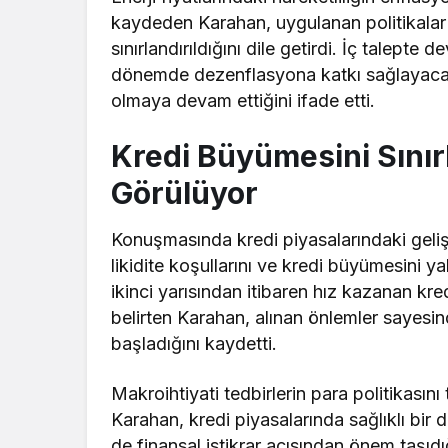
kaydeden Karahan, uygulanan politikalar 
sınırlandırıldığını
dile getirdi
. İç talepte 
dönemde dezenflasyona katkı sağlayacağını
olmaya devam ettiğini
ifade etti
.
Kredi Büyümesini Sınır
Görülüyor
Konuşmasında kredi piyasalarındaki geli
likidite koşullarını ve kredi büyümesini ya
ikinci yarısından itibaren hız kazanan kred
belirten Karahan, alınan önlemler sayes
başladığını kaydetti.
Makroihtiyati tedbirlerin para politikasını
Karahan, kredi piyasalarında sağlıklı b
de finansal istikrar açısından önem taşıdı