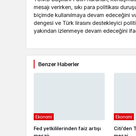
mesajı verirken, sıkı para politikası duru
biçimde kullanılmaya devam edeceğini vurg
dengesi ve Türk lirasını destekleyici polit
yakından izlenmeye devam edeceğini
ifa
Benzer Haberler
Ekonomi
Ekonomi
Fed yetkililerinden faiz artışı
Citi’den T
mesajı
mesaj