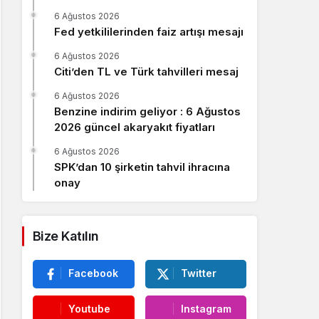
Sistem Modu
6 Ağustos 2026
Sistem modunu seçin.
Fed yetkililerinden faiz artışı mesajı
6 Ağustos 2026
Citi’den TL ve Türk tahvilleri mesaj
6 Ağustos 2026
Benzine indirim geliyor : 6 Ağustos
2026 güncel akaryakıt fiyatları
6 Ağustos 2026
SPK’dan 10 şirketin tahvil ihracına
onay
Bize Katılın
Facebook
Twitter
Youtube
Instagram