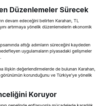
yen Düzenlemeler Sürecek
ların devam edeceğini belirten Karahan, TL
ayını artırmaya yönelik düzenlemelerin ekonomik
kapsamında attığı adımların süreceğini kaydeden
i hedefleyen uygulamaların piyasadaki gelişmeler
i
.
na ilişkin değerlendirmelerde de bulunan Karahan,
lu görünümün korunduğunu ve Türkiye’ye yönelik
Önceliğini Koruyor
ın genelinde enflasyonla mücadelede kararlılık