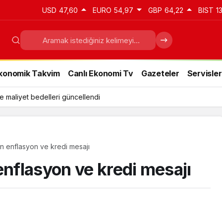
USD
47,60
EURO
54,97
GBP
64,22
BIST
1
konomik Takvim
Canlı Ekonomi Tv
Gazeteler
Servisler
e maliyet bedelleri güncellendi
 enflasyon ve kredi mesajı
flasyon ve kredi mesajı