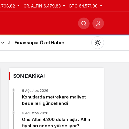
3.798,82
GR. ALTIN
6.479,83
BTC
64.571,00
Finansopia Özel Haber
SON DAKİKA!
Gündüz Modu
6 Ağustos 2026
Gündüz modunu seçin.
Konutlarda metrekare maliyet
bedelleri güncellendi
Gece Modu
6 Ağustos 2026
Gece modunu seçin.
Ons Altın 4.300 doları aştı : Altın
fiyatları neden yükseliyor?