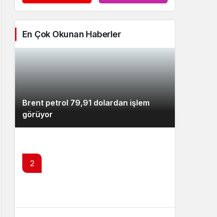
En Çok Okunan Haberler
Brent petrol 79,91 dolardan işlem
görüyor
2
Benzine indirim geliyor : 6 Ağustos
2026 güncel akaryakıt fiyatları