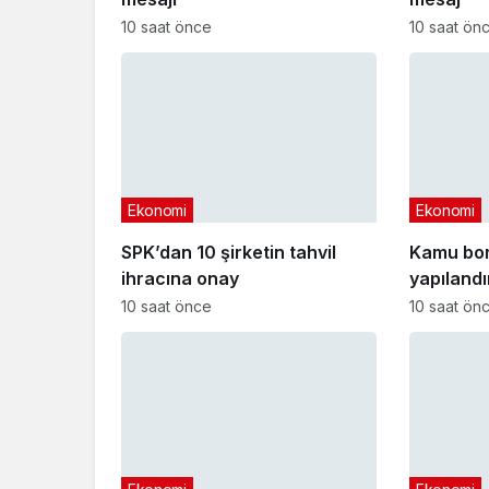
10 saat önce
10 saat ön
Ekonomi
Ekonomi
SPK’dan 10 şirketin tahvil
Kamu bo
ihracına onay
yapıland
başvuru t
10 saat önce
10 saat ön