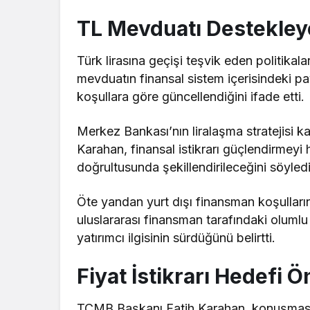
TL Mevduatı Destekle
Türk lirasına geçişi teşvik eden politika
mevduatın finansal sistem içerisindeki p
koşullara göre güncellendiğini
ifade etti
.
Merkez Bankası’nın liralaşma stratejisi 
Karahan, finansal istikrarı güçlendirmey
doğrultusunda şekillendirileceğini
söyled
Öte yandan yurt dışı finansman koşulları
uluslararası finansman tarafındaki olum
yatırımcı ilgisinin sürdüğünü
belirtti
.
Fiyat İstikrarı Hedefi 
TCMB Başkanı Fatih Karahan, konuşmasın