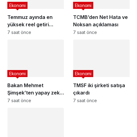
Ekonomi
Ekonomi
Temmuz ayında en
TCMB’den Net Hata ve
yüksek reel getiri
Noksan açıklaması
mevduatta
7 saat önce
7 saat önce
Ekonomi
Ekonomi
Bakan Mehmet
TMSF iki şirketi satışa
Şimşek’ten yapay zeka
çıkardı
duyurusu
7 saat önce
7 saat önce