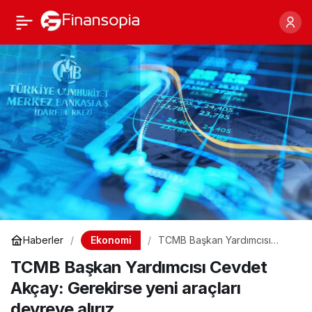
TCMB Başkan
Paylaş
Yardımcısı Cevdet
Akçay: Gerekirse yeni
araçları devreye alırız
Ekonomi
Haberler
TCMB Başkan Yardımcısı
Cevdet Akçay: Gerekirse
TCMB Başkan Yardımcısı Cevdet
yeni araçları devreye alırız
Akçay: Gerekirse yeni araçları
devreye alırız