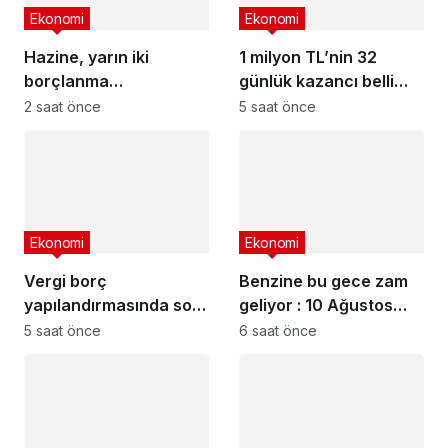
Ekonomi
Ekonomi
Hazine, yarın iki
1 milyon TL’nin 32
borçlanma
günlük kazancı belli
gerçekleştirecek – 10
oldu : En yüksek
2 saat önce
5 saat önce
Ağustos 2026
mevduat faizi veren
bankalar
Ekonomi
Ekonomi
Vergi borç
Benzine bu gece zam
yapılandırmasında son
geliyor : 10 Ağustos
gün yaklaşıyor
2026 güncel akaryakıt
5 saat önce
6 saat önce
fiyatları