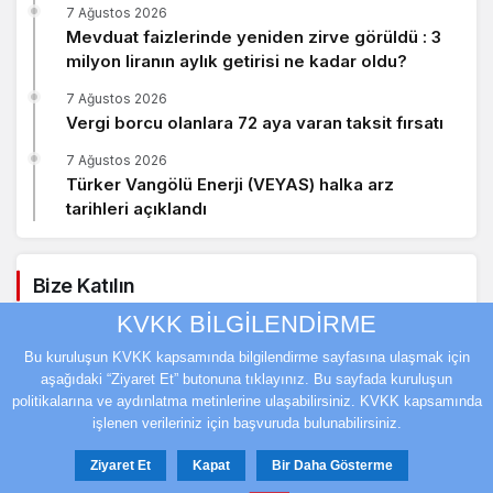
7 Ağustos 2026
Mevduat faizlerinde yeniden zirve görüldü : 3
milyon liranın aylık getirisi ne kadar oldu?
7 Ağustos 2026
Vergi borcu olanlara 72 aya varan taksit fırsatı
7 Ağustos 2026
Türker Vangölü Enerji (VEYAS) halka arz
tarihleri açıklandı
Bize Katılın
KVKK BİLGİLENDİRME
Facebook
Twitter
Bu kuruluşun KVKK kapsamında bilgilendirme sayfasına ulaşmak için
aşağıdaki “Ziyaret Et” butonuna tıklayınız. Bu sayfada kuruluşun
Youtube
Instagram
politikalarına ve aydınlatma metinlerine ulaşabilirsiniz. KVKK kapsamında
işlenen verileriniz için başvuruda bulunabilirsiniz.
Ziyaret Et
Kapat
Bir Daha Gösterme