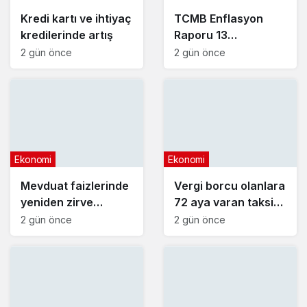
Kredi kartı ve ihtiyaç
TCMB Enflasyon
kredilerinde artış
Raporu 13
Ağustos’ta
2 gün önce
2 gün önce
Ekonomi
Ekonomi
Mevduat faizlerinde
Vergi borcu olanlara
yeniden zirve
72 aya varan taksit
görüldü : 3 milyon
fırsatı
2 gün önce
2 gün önce
liranın aylık getirisi
ne kadar oldu?