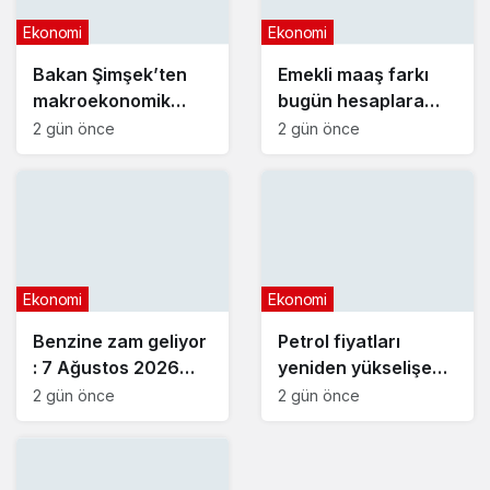
Ekonomi
Ekonomi
Bakan Şimşek’ten
Emekli maaş farkı
makroekonomik
bugün hesaplara
istikrar açıklaması
yatıyor
2 gün önce
2 gün önce
Ekonomi
Ekonomi
Benzine zam geliyor
Petrol fiyatları
: 7 Ağustos 2026
yeniden yükselişe
güncel akaryakıt
geçti
2 gün önce
2 gün önce
fiyatları