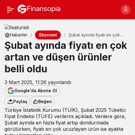
Ekonomi
Haberler
Şubat ayında fiyatı en çok
artan ve düşen ürünler belli
Şubat ayında fiyatı en çok
oldu
artan ve düşen ürünler
belli oldu
3 Mart 2025, 11:26
yayınlandı
Google'da Abone Ol
Paylaş
Beğen
Türkiye İstatistik Kurumu (TÜİK), Şubat 2025 Tüketici
Fiyat Endeksi (TÜFE) verilerini
açıkladı
.
Verilere göre
,
Şubat ayında en fazla fiyat artışı dondurmada
görülürken, fiyatı en çok ucuzlayan ürün ise ayakta