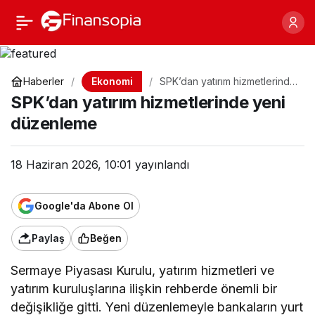
SPK’dan yatırım
Paylaş
hizmetlerinde yeni
Ekonomi
Haberler
SPK’dan yatırım hizmetlerinde
yeni düzenleme
düzenleme
SPK’dan yatırım hizmetlerinde yeni
düzenleme
18 Haziran 2026, 10:01
yayınlandı
Google'da Abone Ol
Paylaş
Beğen
Sermaye Piyasası Kurulu, yatırım hizmetleri ve
yatırım kuruluşlarına ilişkin rehberde önemli bir
değişikliğe gitti. Yeni düzenlemeyle bankaların yurt