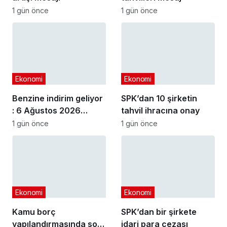
1 gün önce
1 gün önce
Ekonomi
Ekonomi
Benzine indirim geliyor
SPK’dan 10 şirketin
: 6 Ağustos 2026
tahvil ihracına onay
güncel akaryakıt
1 gün önce
1 gün önce
fiyatları
Ekonomi
Ekonomi
Kamu borç
SPK’dan bir şirkete
yapılandırmasında son
idari para cezası