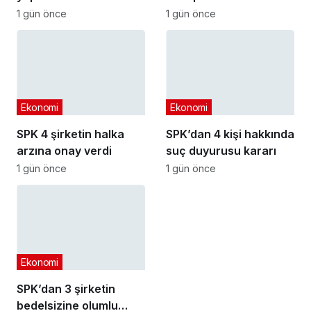
başvuru tarihi
1 gün önce
1 gün önce
yaklaşıyor
Ekonomi
Ekonomi
SPK 4 şirketin halka
SPK’dan 4 kişi hakkında
arzına onay verdi
suç duyurusu kararı
1 gün önce
1 gün önce
Ekonomi
SPK’dan 3 şirketin
bedelsizine olumlu