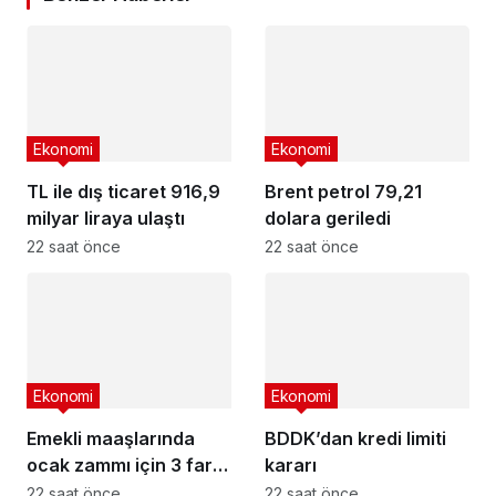
Ekonomi
Ekonomi
TL ile dış ticaret 916,9
Brent petrol 79,21
milyar liraya ulaştı
dolara geriledi
22 saat önce
22 saat önce
Ekonomi
Ekonomi
Emekli maaşlarında
BDDK’dan kredi limiti
ocak zammı için 3 farklı
kararı
senaryo
22 saat önce
22 saat önce