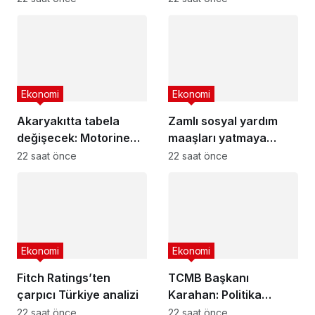
Ekonomi
Ekonomi
Akaryakıtta tabela
Zamlı sosyal yardım
değişecek: Motorine
maaşları yatmaya
üst üste ikinci indirim
başladı
22 saat önce
22 saat önce
gelecek
Ekonomi
Ekonomi
Fitch Ratings’ten
TCMB Başkanı
çarpıcı Türkiye analizi
Karahan: Politika
faizindeki gerileme
22 saat önce
22 saat önce