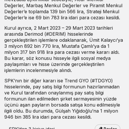
Değerler, Marbaş Menkul Değerler ve Piramit Menkul
Değerler’e toplamda 139 bin 566 lira, Strateji Menkul
Değerler’e ise 69 bin 783 lira idari para cezası kesildi.
Kurul ayrıca, 2 Mart 2023 – 29 Mart 2023 tarihleri
arasında Derimod (#DERIM) hisselerinde
gerçekleştirilen işlemlere odaklanarak, Ümit Kalaycı’ya
3 milyon 892 bin 770 lira, Mustafa Çamlı’ya da 1
milyon 317 bin 918 lira para cezası verme kararı aldı.
Bu karar, söz konusu hisseyle ilgili sosyal medya
paylaşımları ve hisse üzerinde gerçekleştirilen
işlemlerin incelenmesiyle alındı.
SPK’nın bir diğer kararı ise Trend GYO (#TDGYO)
hisselerinde, pay satış bilgi formunun hazırlanmadan
ve Kurul tarafından onaylanmış pay satış bilgi
formunun ilan edilmeden şirket sermayesinin yüzde
üçünü aşan payların borsada satışa konu edilmesiyle
ilgili oldu. Bu durumda, Gülşah Yiğidoğlu’na 1 milyon
946 bin 385 lira idari para cezası kesildi.
SPK’dan 3 kişiye idari
Paylaş