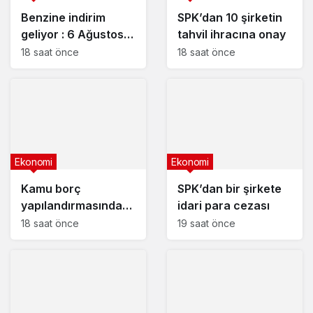
Benzine indirim
SPK’dan 10 şirketin
geliyor : 6 Ağustos
tahvil ihracına onay
2026 güncel
18 saat önce
18 saat önce
akaryakıt fiyatları
Ekonomi
Ekonomi
Kamu borç
SPK’dan bir şirkete
yapılandırmasında
idari para cezası
son başvuru tarihi
18 saat önce
19 saat önce
yaklaşıyor