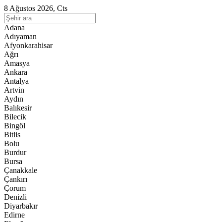
8 Ağustos 2026, Cts
Adana
Adıyaman
Afyonkarahisar
Ağrı
Amasya
Ankara
Antalya
Artvin
Aydın
Balıkesir
Bilecik
Bingöl
Bitlis
Bolu
Burdur
Bursa
Çanakkale
Çankırı
Çorum
Denizli
Diyarbakır
Edirne