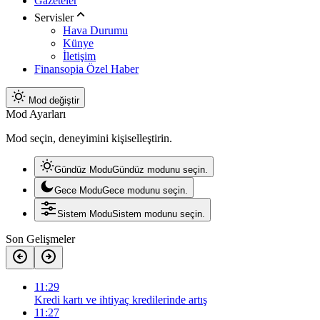
Gazeteler
Servisler
Hava Durumu
Künye
İletişim
Finansopia Özel Haber
Mod değiştir
Mod Ayarları
Mod seçin, deneyimini kişiselleştirin.
Gündüz Modu
Gündüz modunu seçin.
Gece Modu
Gece modunu seçin.
Sistem Modu
Sistem modunu seçin.
Son Gelişmeler
11:29
Kredi kartı ve ihtiyaç kredilerinde artış
11:27