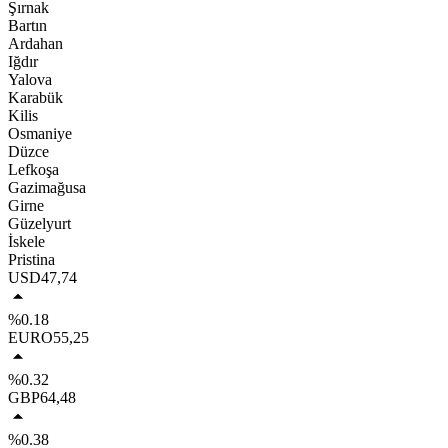
Şırnak
Bartın
Ardahan
Iğdır
Yalova
Karabük
Kilis
Osmaniye
Düzce
Lefkoşa
Gazimağusa
Girne
Güzelyurt
İskele
Pristina
USD
47,74
%0.18
EURO
55,25
%0.32
GBP
64,48
%0.38