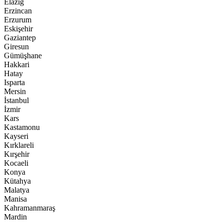
Elazığ
Erzincan
Erzurum
Eskişehir
Gaziantep
Giresun
Gümüşhane
Hakkari
Hatay
Isparta
Mersin
İstanbul
İzmir
Kars
Kastamonu
Kayseri
Kırklareli
Kırşehir
Kocaeli
Konya
Kütahya
Malatya
Manisa
Kahramanmaraş
Mardin