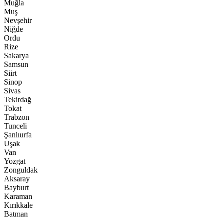
Muğla
Muş
Nevşehir
Niğde
Ordu
Rize
Sakarya
Samsun
Siirt
Sinop
Sivas
Tekirdağ
Tokat
Trabzon
Tunceli
Şanlıurfa
Uşak
Van
Yozgat
Zonguldak
Aksaray
Bayburt
Karaman
Kırıkkale
Batman