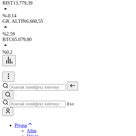
BIST
13.779,39
%-0.14
GR. ALTIN
6.660,55
%2.59
BTC
65.079,00
%0.2
Esc
Piyasa
Altın