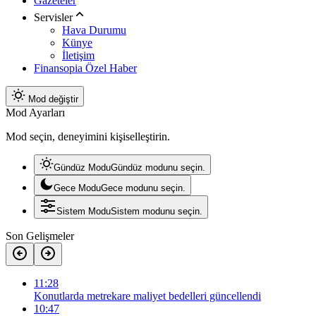
Gazeteler
Servisler
Hava Durumu
Künye
İletişim
Finansopia Özel Haber
Mod değiştir
Mod Ayarları
Mod seçin, deneyimini kişiselleştirin.
Gündüz Modu
Gündüz modunu seçin.
Gece Modu
Gece modunu seçin.
Sistem Modu
Sistem modunu seçin.
Son Gelişmeler
11:28
Konutlarda metrekare maliyet bedelleri güncellendi
10:47