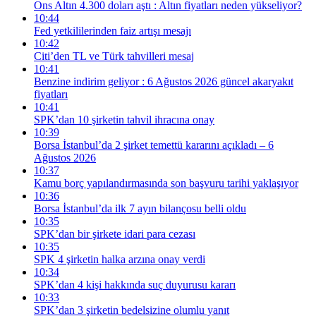
Ons Altın 4.300 doları aştı : Altın fiyatları neden yükseliyor?
10:44
Fed yetkililerinden faiz artışı mesajı
10:42
Citi’den TL ve Türk tahvilleri mesaj
10:41
Benzine indirim geliyor : 6 Ağustos 2026 güncel akaryakıt
fiyatları
10:41
SPK’dan 10 şirketin tahvil ihracına onay
10:39
Borsa İstanbul’da 2 şirket temettü kararını açıkladı – 6
Ağustos 2026
10:37
Kamu borç yapılandırmasında son başvuru tarihi yaklaşıyor
10:36
Borsa İstanbul’da ilk 7 ayın bilançosu belli oldu
10:35
SPK’dan bir şirkete idari para cezası
10:35
SPK 4 şirketin halka arzına onay verdi
10:34
SPK’dan 4 kişi hakkında suç duyurusu kararı
10:33
SPK’dan 3 şirketin bedelsizine olumlu yanıt