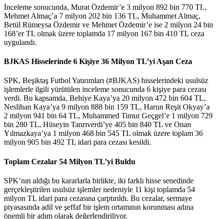
İnceleme sonucunda, Murat Özdemir’e 3 milyon 892 bin 770 TL,
Mehmet Almaç’a 7 milyon 202 bin 136 TL, Muhammet Almaç,
Betül Rümeysa Özdemir ve Mehmet Özdemir’e ise 2 milyon 24 bin
168’er TL olmak üzere toplamda 17 milyon 167 bin 410 TL ceza
uygulandı.
BJKAS Hisselerinde 6 Kişiye 36 Milyon TL’yi Aşan Ceza
SPK, Beşiktaş Futbol Yatırımları (#BJKAS) hisselerindeki usulsüz
işlemlerle ilgili yürütülen inceleme sonucunda 6 kişiye para cezası
verdi. Bu kapsamda, Behiye Kaya’ya 20 milyon 472 bin 604 TL,
Neslihan Kaya’ya 9 milyon 888 bin 159 TL, Harun Reşit Okyay’a
2 milyon 941 bin 64 TL, Muhammed Timur Geçgel’e 1 milyon 729
bin 280 TL, Hüseyin Tanrıverdi’ye 405 bin 840 TL ve Onan
Yılmazkaya’ya 1 milyon 468 bin 545 TL olmak üzere toplam 36
milyon 905 bin 492 TL idari para cezası kesildi.
Toplam Cezalar 54 Milyon TL’yi Buldu
SPK’nın aldığı bu kararlarla birlikte, iki farklı hisse senedinde
gerçekleştirilen usulsüz işlemler nedeniyle 11 kişi toplamda 54
milyon TL idari para cezasına çarptırıldı. Bu cezalar, sermaye
piyasasında adil ve şeffaf bir işlem ortamının korunması adına
önemli bir adım olarak değerlendiriliyor.