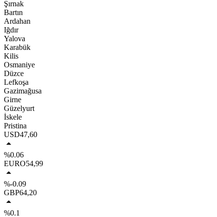
Şırnak
Bartın
Ardahan
Iğdır
Yalova
Karabük
Kilis
Osmaniye
Düzce
Lefkoşa
Gazimağusa
Girne
Güzelyurt
İskele
Pristina
USD
47,60
%0.06
EURO
54,99
%-0.09
GBP
64,20
%0.1