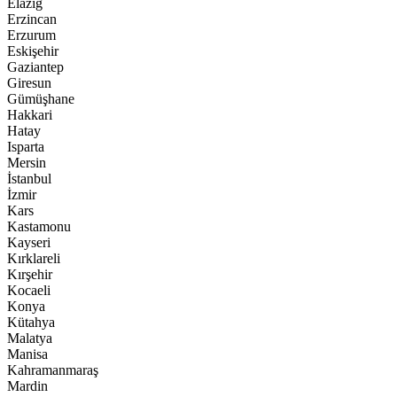
Elazığ
Erzincan
Erzurum
Eskişehir
Gaziantep
Giresun
Gümüşhane
Hakkari
Hatay
Isparta
Mersin
İstanbul
İzmir
Kars
Kastamonu
Kayseri
Kırklareli
Kırşehir
Kocaeli
Konya
Kütahya
Malatya
Manisa
Kahramanmaraş
Mardin