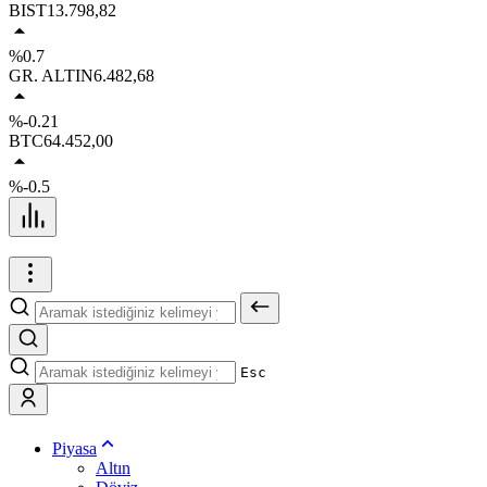
BIST
13.798,82
%0.7
GR. ALTIN
6.482,68
%-0.21
BTC
64.452,00
%-0.5
Esc
Piyasa
Altın