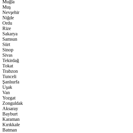
Muğla
Muş
Nevşehir
Niğde
Ordu
Rize
Sakarya
Samsun
Siirt
Sinop
Sivas
Tekirdağ
Tokat
Trabzon
Tunceli
Şanlıurfa
Uşak
Van
Yozgat
Zonguldak
Aksaray
Bayburt
Karaman
Kırıkkale
Batman