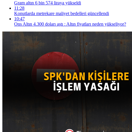
Gram altın 6 bin 574 liraya yükseldi
11:28
Konutlarda metrekare maliyet bedelleri güncellendi
10:47
Ons Altın 4.300 doları aştı : Altın fiyatları neden yükseliyor?