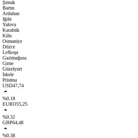
Şırnak
Bartın
Ardahan
Iğdır
Yalova
Karabük
Kilis
Osmaniye
Düzce
Lefkoşa
Gazimağusa
Girne
Güzelyurt
İskele
Pristina
USD
47,74
%0.18
EURO
55,25
%0.32
GBP
64,48
%0.38