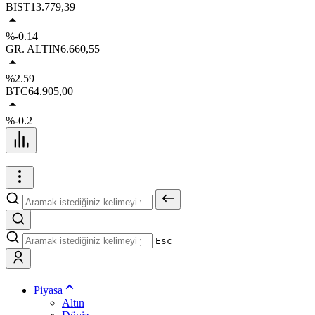
BIST
13.779,39
%-0.14
GR. ALTIN
6.660,55
%2.59
BTC
64.905,00
%-0.2
Esc
Piyasa
Altın