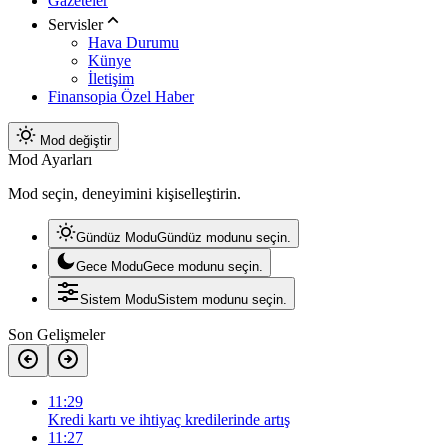
Gazeteler
Servisler
Hava Durumu
Künye
İletişim
Finansopia Özel Haber
Mod değiştir
Mod Ayarları
Mod seçin, deneyimini kişiselleştirin.
Gündüz Modu
Gündüz modunu seçin.
Gece Modu
Gece modunu seçin.
Sistem Modu
Sistem modunu seçin.
Son Gelişmeler
11:29
Kredi kartı ve ihtiyaç kredilerinde artış
11:27