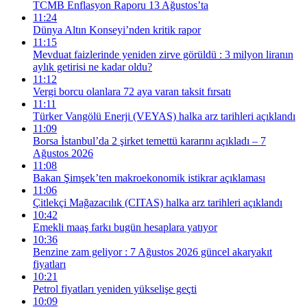
TCMB Enflasyon Raporu 13 Ağustos’ta
11:24
Dünya Altın Konseyi’nden kritik rapor
11:15
Mevduat faizlerinde yeniden zirve görüldü : 3 milyon liranın
aylık getirisi ne kadar oldu?
11:12
Vergi borcu olanlara 72 aya varan taksit fırsatı
11:11
Türker Vangölü Enerji (VEYAS) halka arz tarihleri açıklandı
11:09
Borsa İstanbul’da 2 şirket temettü kararını açıkladı – 7
Ağustos 2026
11:08
Bakan Şimşek’ten makroekonomik istikrar açıklaması
11:06
Çitlekçi Mağazacılık (CITAS) halka arz tarihleri açıklandı
10:42
Emekli maaş farkı bugün hesaplara yatıyor
10:36
Benzine zam geliyor : 7 Ağustos 2026 güncel akaryakıt
fiyatları
10:21
Petrol fiyatları yeniden yükselişe geçti
10:09