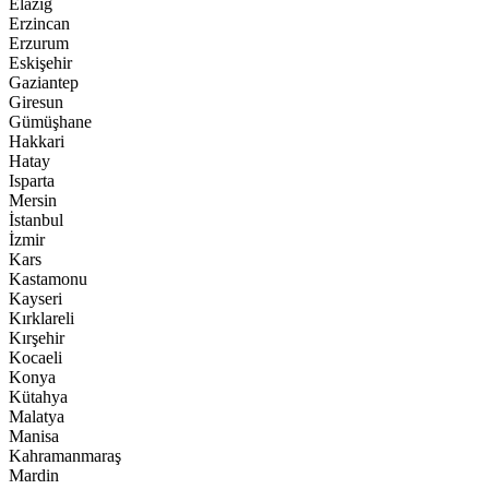
Elazığ
Erzincan
Erzurum
Eskişehir
Gaziantep
Giresun
Gümüşhane
Hakkari
Hatay
Isparta
Mersin
İstanbul
İzmir
Kars
Kastamonu
Kayseri
Kırklareli
Kırşehir
Kocaeli
Konya
Kütahya
Malatya
Manisa
Kahramanmaraş
Mardin