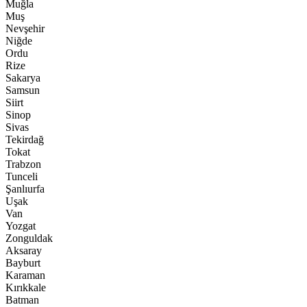
Muğla
Muş
Nevşehir
Niğde
Ordu
Rize
Sakarya
Samsun
Siirt
Sinop
Sivas
Tekirdağ
Tokat
Trabzon
Tunceli
Şanlıurfa
Uşak
Van
Yozgat
Zonguldak
Aksaray
Bayburt
Karaman
Kırıkkale
Batman