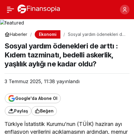
Sosyal yardım
Paylaş
ödenekleri de arttı :
Ekonomi
Haberler
Sosyal yardım ödenekleri de
arttı : Kıdem tazminatı, bedelli
Kıdem tazminatı, bedelli
Sosyal yardım ödenekleri de arttı :
askerlik, yaşlılık aylığı ne
kadar oldu?
Kıdem tazminatı, bedelli askerlik,
askerlik, yaşlılık aylığı ne
yaşlılık aylığı ne kadar oldu?
kadar oldu?
3 Temmuz 2025, 11:38
yayınlandı
Google'da Abone Ol
Paylaş
Beğen
Türkiye İstatistik Kurumu’nun (TÜİK) haziran ayı
enflasyon verilerini açıklamasının ardından, memur