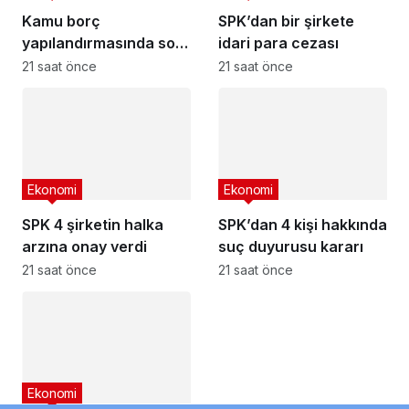
Kamu borç
SPK’dan bir şirkete
yapılandırmasında son
idari para cezası
başvuru tarihi
21 saat önce
21 saat önce
yaklaşıyor
Ekonomi
Ekonomi
SPK 4 şirketin halka
SPK’dan 4 kişi hakkında
arzına onay verdi
suç duyurusu kararı
21 saat önce
21 saat önce
Ekonomi