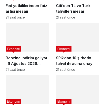
Fed yetkililerinden faiz
Citi’den TL ve Türk
artışı mesajı
tahvilleri mesaj
21 saat önce
21 saat önce
Ekonomi
Ekonomi
Benzine indirim geliyor
SPK’dan 10 şirketin
: 6 Ağustos 2026
tahvil ihracına onay
güncel akaryakıt
21 saat önce
21 saat önce
fiyatları
Ekonomi
Ekonomi