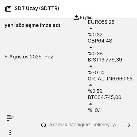
USD
47,74
SDT Uzay (SDTTR)
%0.18
Paylaş
EURO
55,25
yeni sözleşme imzaladı
%0.32
GBP
64,48
%0.38
9 Ağustos 2026, Paz
BIST
13.779,39
%-0.14
GR. ALTIN
6.660,55
%2.59
BTC
64.745,00
%-0.1