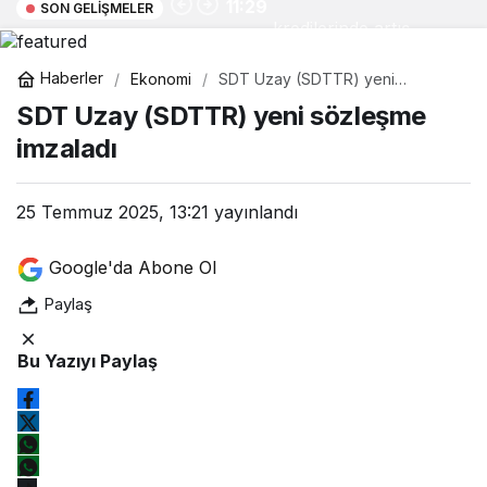
11:29
SON GELIŞMELER
kredilerinde artış
Haberler
Ekonomi
SDT Uzay (SDTTR) yeni
sözleşme imzaladı
SDT Uzay (SDTTR) yeni sözleşme
Gündüz Modu
imzaladı
Gündüz modunu seçin.
25 Temmuz 2025, 13:21
yayınlandı
Gece Modu
Gece modunu seçin.
Google'da Abone Ol
Paylaş
Sistem Modu
Sistem modunu seçin.
Bu Yazıyı Paylaş