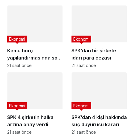
fiyatları
Ekonomi
Ekonomi
Kamu borç
SPK’dan bir şirkete
yapılandırmasında son
idari para cezası
başvuru tarihi
21 saat önce
21 saat önce
yaklaşıyor
Ekonomi
Ekonomi
SPK 4 şirketin halka
SPK’dan 4 kişi hakkında
arzına onay verdi
suç duyurusu kararı
21 saat önce
21 saat önce