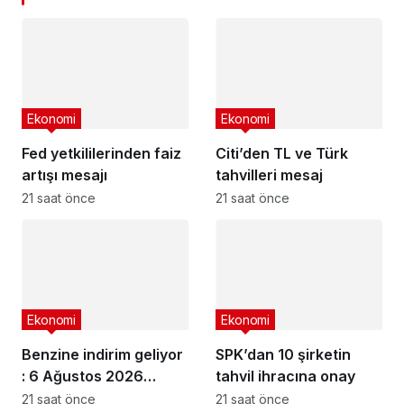
Ekonomi
Ekonomi
Fed yetkililerinden faiz
Citi’den TL ve Türk
artışı mesajı
tahvilleri mesaj
21 saat önce
21 saat önce
Ekonomi
Ekonomi
Benzine indirim geliyor
SPK’dan 10 şirketin
: 6 Ağustos 2026
tahvil ihracına onay
güncel akaryakıt
21 saat önce
21 saat önce