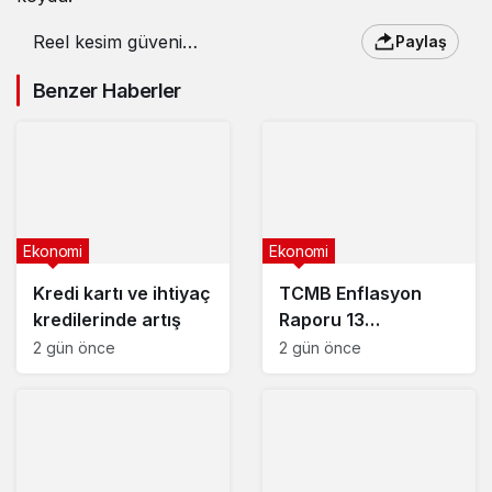
Reel kesim güveni
Paylaş
mayıs ayında geriledi
Benzer Haberler
Ekonomi
Ekonomi
Kredi kartı ve ihtiyaç
TCMB Enflasyon
kredilerinde artış
Raporu 13
Ağustos’ta
2 gün önce
2 gün önce