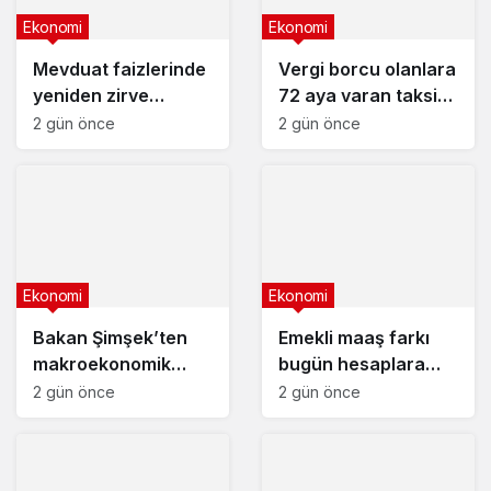
Ekonomi
Ekonomi
Mevduat faizlerinde
Vergi borcu olanlara
yeniden zirve
72 aya varan taksit
görüldü : 3 milyon
fırsatı
2 gün önce
2 gün önce
liranın aylık getirisi
ne kadar oldu?
Ekonomi
Ekonomi
Bakan Şimşek’ten
Emekli maaş farkı
makroekonomik
bugün hesaplara
istikrar açıklaması
yatıyor
2 gün önce
2 gün önce