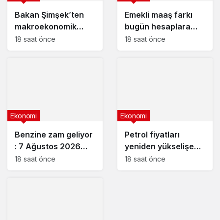
Bakan Şimşek’ten
Emekli maaş farkı
makroekonomik
bugün hesaplara
istikrar açıklaması
yatıyor
18 saat önce
18 saat önce
Ekonomi
Ekonomi
Benzine zam geliyor
Petrol fiyatları
: 7 Ağustos 2026
yeniden yükselişe
güncel akaryakıt
geçti
18 saat önce
18 saat önce
fiyatları