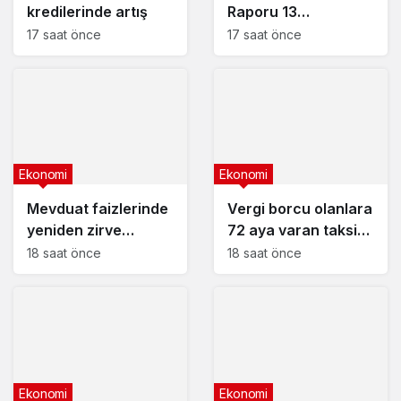
kredilerinde artış
Raporu 13
Ağustos’ta
17 saat önce
17 saat önce
Ekonomi
Ekonomi
Mevduat faizlerinde
Vergi borcu olanlara
yeniden zirve
72 aya varan taksit
görüldü : 3 milyon
fırsatı
18 saat önce
18 saat önce
liranın aylık getirisi
ne kadar oldu?
Ekonomi
Ekonomi