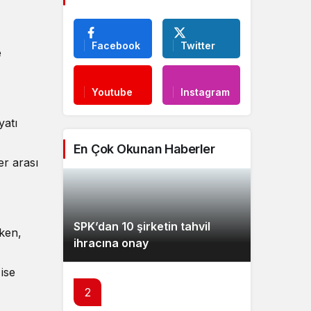
Facebook
Twitter
e
Youtube
Instagram
yatı
En Çok Okunan Haberler
er arası
SPK’dan 10 şirketin tahvil
rken,
ihracına onay
ise
2