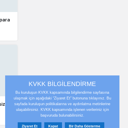
 para
KVKK BİLGİLENDİRME
Bu kuruluşun KVKK kapsamında bilgilendirme sayfasına
ulaşmak için aşağıdaki “Ziyaret Et” butonuna tıklayınız. Bu
sizine
sayfada kuruluşun politikalarına ve aydınlatma metinlerine
ulaşabilirsiniz. KVKK kapsamında işlenen verileriniz için
başvuruda bulunabilirsiniz.
Ziyaret Et
Kapat
Bir Daha Gösterme