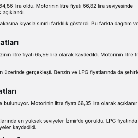
4,86 lira oldu. Motorinin litre fiyatı 66,82 lira seviyesinde
k açıklandı.
asına kıyasla sınırlı farklılık gösterdi. Bu farkta dağıtım v
atları
n litre fiyatı 65,99 lira olarak kaydedildi. Motorinin litre fi
in üzerinde gerçekleşti. Benzin ve LPG fiyatlarında da şehirl
tları
de bulunuyor. Motorinin litre fiyatı 68,35 lira olarak açıklanı
arında en yüksek seviyeler İzmir’de görüldü. LPG fiyatında 
eler kaydedildi.