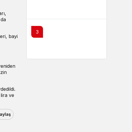
Konutlarda metrekare maliyet
bedelleri güncellendi
rı,
 da
3
eri, bayi
SPK’dan 3 şirketin bedelsizine
olumlu yanıt
yeniden
nzin
dedildi.
lira ve
aylaş