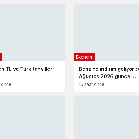
Ekonomi
en TL ve Türk tahvilleri
Benzine indirim geliyor :
j
Ağustos 2026 güncel
akaryakıt fiyatları
t önce
16 saat önce