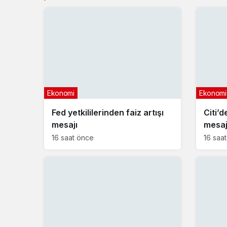
Ekonomi
Ekonomi
Fed yetkililerinden faiz artışı
Citi’d
mesajı
mesa
16 saat önce
16 saa