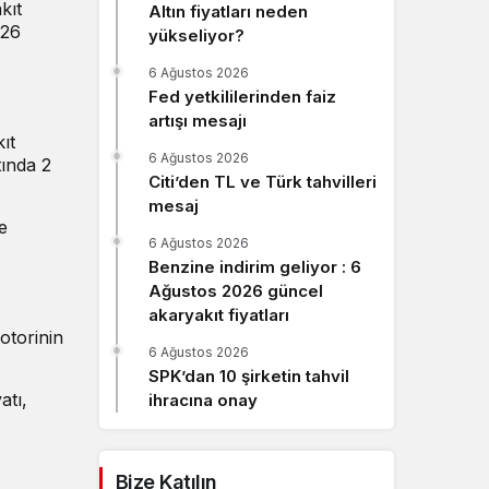
kıt
Altın fiyatları neden
Sistem Modu
026
yükseliyor?
Sistem modunu seçin.
6 Ağustos 2026
Fed yetkililerinden faiz
artışı mesajı
ıt
6 Ağustos 2026
tında 2
Citi’den TL ve Türk tahvilleri
mesaj
e
6 Ağustos 2026
Benzine indirim geliyor : 6
Ağustos 2026 güncel
akaryakıt fiyatları
otorinin
6 Ağustos 2026
SPK’dan 10 şirketin tahvil
atı,
ihracına onay
Bize Katılın