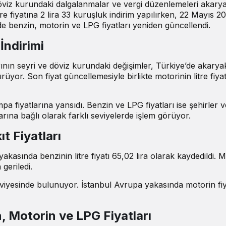
 döviz kurundaki dalgalanmalar ve vergi düzenlemeleri akarya
tre fiyatına 2 lira 33 kuruşluk indirim yapılırken, 22 Mayıs 2
de benzin, motorin ve LPG fiyatları yeniden güncellendi.
İndirimi
rının seyri ve döviz kurundaki değişimler, Türkiye’de akaryak
rüyor. Son fiyat güncellemesiyle birlikte motorinin litre fiya
a fiyatlarına yansıdı. Benzin ve LPG fiyatları ise şehirler v
larına bağlı olarak farklı seviyelerde işlem görüyor.
t Fiyatları
kasında benzinin litre fiyatı 65,02 lira olarak kaydedildi. M
 geriledi.
 seviyesinde bulunuyor. İstanbul Avrupa yakasında motorin fiy
, Motorin ve LPG Fiyatları