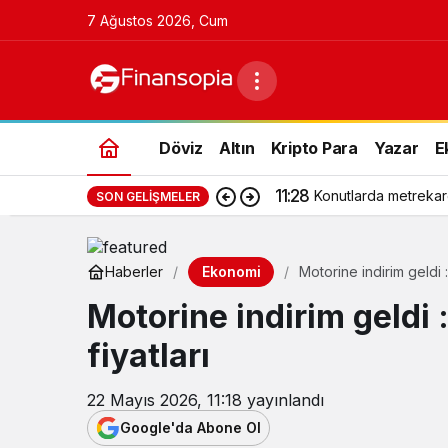
7 Ağustos 2026, Cum
Döviz
Altın
Kripto Para
Yazar
E
11:28
Konutlarda metrekar
SON GELIŞMELER
Ekonomi
Haberler
Motorine indirim geldi 
Motorine indirim geldi 
fiyatları
22 Mayıs 2026, 11:18
yayınlandı
Google'da Abone Ol