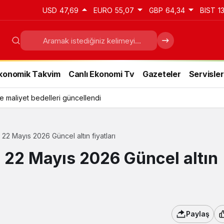
USD
47,69
EURO
55,07
GBP
64,34
BIST
1
konomik Takvim
Canlı Ekonomi Tv
Gazeteler
Servisler
e maliyet bedelleri güncellendi
: 22 Mayıs 2026 Güncel altın fiyatları
: 22 Mayıs 2026 Güncel altın
Paylaş