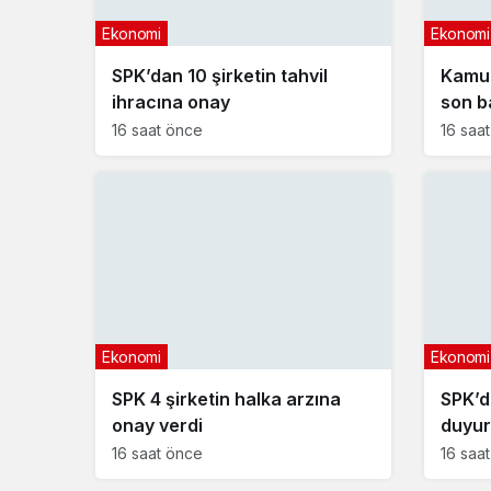
Ekonomi
Ekonomi
SPK’dan 10 şirketin tahvil
Kamu 
ihracına onay
son b
16 saat önce
16 saa
Ekonomi
Ekonomi
SPK 4 şirketin halka arzına
SPK’d
onay verdi
duyur
16 saat önce
16 saa