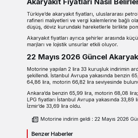
Akaryakıt Fiyatları Nasıl Belirl
Türkiye’de akaryakıt fiyatları, uluslararası petro
rafineri maliyetleri ve vergi kalemlerine bağlı o
düşüş, döviz kurundaki hareketlerle birlikte po
Akaryakıt fiyatları ayrıca şehirler arasında küçük 
marjları ve lojistik unsurlar etkili oluyor.
22 Mayıs 2026 Güncel Akaryakıt
Motorine yapılan 2 lira 33 kuruşluk indirimin a
şekillendi. İstanbul Avrupa yakasında benzin 65
64,86 lira, motorin 66,82 lira seviyesinde bulun
Ankara’da benzin 65,99 lira, motorin 68,08 lira; 
LPG fiyatları İstanbul Avrupa yakasında 33,89 li
İzmir’de 33,69 lira oldu.
Motorine indirim geldi : 22 Mayıs 2026 Güncel
altın fiyatları
Benzer Haberler