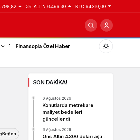
3.798,82
GR. ALTIN
6.496,30
BTC
64.310,00
Finansopia Özel Haber
SON DAKİKA!
Gündüz Modu
6 Ağustos 2026
Gündüz modunu seçin.
Konutlarda metrekare
maliyet bedelleri
güncellendi
Gece Modu
Gece modunu seçin.
6 Ağustos 2026
Beğen
Ons Altın 4.300 doları aştı :