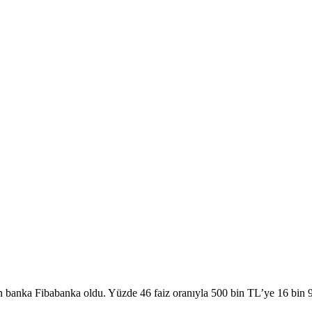
N
6.622,64
BTC
64.807,00
 banka Fibabanka oldu. Yüzde 46 faiz oranıyla 500 bin TL’ye 16 bin 90