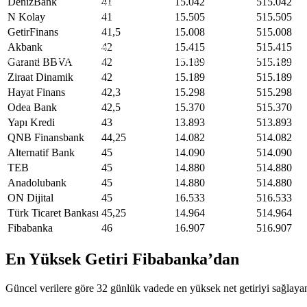
DenizBank
41
15.042
515.042
Gazimağusa
Girne
N Kolay
41
15.505
515.505
Güzelyurt
GetirFinans
41,5
15.008
515.008
İskele
Akbank
42
15.415
515.415
Pristina
USD
47,71
EURO
55,04
GBP
64,17
BIST
13.818,17
GR. ALTI
Garanti BBVA
42
15.189
515.189
Ziraat Dinamik
42
15.189
515.189
Hayat Finans
42,3
15.298
515.298
Odea Bank
42,5
15.370
515.370
Yapı Kredi
43
13.893
513.893
QNB Finansbank
44,25
14.082
514.082
Alternatif Bank
45
14.090
514.090
TEB
45
14.880
514.880
Anadolubank
45
14.880
514.880
ON Dijital
45
16.533
516.533
Türk Ticaret Bankası
45,25
14.964
514.964
Fibabanka
46
16.907
516.907
En Yüksek Getiri Fibabanka’dan
Güncel
verilere göre
32 günlük vadede en yüksek net getiriyi sağlayan