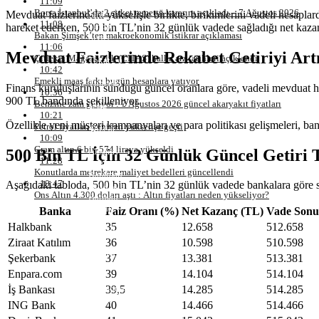
11:09
Samsun
Borsa İstanbul’da 2 şirket temettü kararını açıkladı – 7 Ağustos 2026
Mevduat faizlerindeki yükselişle birlikte, birikimlerini vadeli hesaplar
Siirt
11:08
Sinop
hareket ederken, 500 bin TL’nin 32 günlük vadede sağladığı net kazanç
Bakan Şimşek’ten makroekonomik istikrar açıklaması
Sivas
11:06
Tekirdağ
Mevduat Faizlerinde Rekabet Getiriyi Art
Çitlekçi Mağazacılık (CITAS) halka arz tarihleri açıklandı
Tokat
10:42
Trabzon
Emekli maaş farkı bugün hesaplara yatıyor
Tunceli
Finans kuruluşlarının sunduğu güncel oranlara göre, vadeli mevduat hes
10:36
Şanlıurfa
900 TL bandında şekilleniyor.
Benzine zam geliyor : 7 Ağustos 2026 güncel akaryakıt fiyatları
Uşak
10:21
Van
Özellikle yeni müşteri kampanyaları ve para politikası gelişmeleri, ba
Petrol fiyatları yeniden yükselişe geçti
Yozgat
10:09
Zonguldak
Gram altın 6 bin 574 liraya yükseldi
500 Bin TL İçin 32 Günlük Güncel Getiri 
Aksaray
11:28
Bayburt
Konutlarda metrekare maliyet bedelleri güncellendi
Karaman
10:47
Aşağıdaki tabloda, 500 bin TL’nin 32 günlük vadede bankalara göre sağ
Kırıkkale
Ons Altın 4.300 doları aştı : Altın fiyatları neden yükseliyor?
Batman
Şırnak
Banka
Faiz Oranı (%)
Net Kazanç (TL)
Vade Sonu
Bartın
Halkbank
35
12.658
512.658
Ardahan
Ziraat Katılım
36
10.598
510.598
Iğdır
Yalova
Şekerbank
37
13.381
513.381
Karabük
Enpara.com
39
14.104
514.104
Kilis
Osmaniye
İş Bankası
39,5
14.285
514.285
Düzce
ING Bank
40
14.466
514.466
Lefkoşa