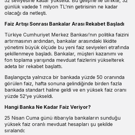
52 seviyesine kadar yükseldi. Bu gelişme ile birlikte, 32
günlük vadede 1 milyon TL’nin getirisinin ne kadar
olacağı da netleşti.
Faiz Artışı Sonrası Bankalar Arası Rekabet Başladı
Türkiye Cumhuriyet Merkez Bankası’nın politika faizini
artırmasının ardından, bankalar arasındaki likidite
yönetimi büyük ölçüde bu yeni faiz seviyeleri etrafında
şekillenmeye başladı. Bankalar, müşteri kazanımı ve
fon toplama yarışında mevduat faizlerini yükselterek
adeta bir rekabet başlattı.
Başlangıçta yalnızca bir bankada yüzde 50 oranında
görülen faiz, hafta sonuna gelindiğinde birden fazla
bankada standart haline geldi ve en yüksek faiz oranı
yüzde 52’ye yükseldi.
Hangi Banka Ne Kadar Faiz Veriyor?
25 Nisan Cuma günü itibarıyla bankaların sunduğu
yüksek faiz oranlı mevduat hesapları şu şekilde
sıralandı: