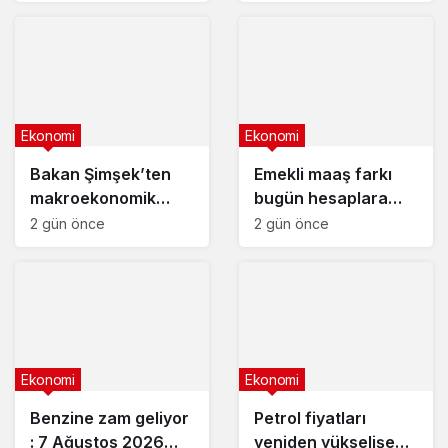
liranın aylık getirisi
ne kadar oldu?
Ekonomi
Ekonomi
Bakan Şimşek’ten
Emekli maaş farkı
makroekonomik
bugün hesaplara
istikrar açıklaması
yatıyor
2 gün önce
2 gün önce
Ekonomi
Ekonomi
Benzine zam geliyor
Petrol fiyatları
: 7 Ağustos 2026
yeniden yükselişe