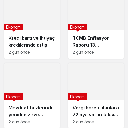
Ekonomi
Ekonomi
Kredi kartı ve ihtiyaç
TCMB Enflasyon
kredilerinde artış
Raporu 13
Ağustos’ta
2 gün önce
2 gün önce
Ekonomi
Ekonomi
Mevduat faizlerinde
Vergi borcu olanlara
yeniden zirve
72 aya varan taksit
görüldü : 3 milyon
fırsatı
2 gün önce
2 gün önce