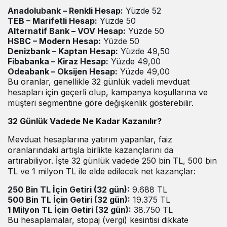
Anadolubank – Renkli Hesap:
Yüzde 52
TEB – Marifetli Hesap:
Yüzde 50
Alternatif Bank – VOV Hesap:
Yüzde 50
HSBC – Modern Hesap:
Yüzde 50
Denizbank – Kaptan Hesap:
Yüzde 49,50
Fibabanka – Kiraz Hesap:
Yüzde 49,00
Odeabank – Oksijen Hesap:
Yüzde 49,00
Bu oranlar, genellikle 32 günlük vadeli mevduat
hesapları için geçerli olup, kampanya koşullarına ve
müşteri segmentine göre değişkenlik gösterebilir.
32 Günlük Vadede Ne Kadar Kazanılır?
Mevduat hesaplarına yatırım yapanlar, faiz
oranlarındaki artışla birlikte kazançlarını da
artırabiliyor. İşte 32 günlük vadede 250 bin TL, 500 bin
TL ve 1 milyon TL ile elde edilecek net kazançlar:
250 Bin TL İçin Getiri (32 gün):
9.688 TL
500 Bin TL İçin Getiri (32 gün):
19.375 TL
1 Milyon TL İçin Getiri (32 gün):
38.750 TL
Bu hesaplamalar, stopaj (vergi) kesintisi dikkate