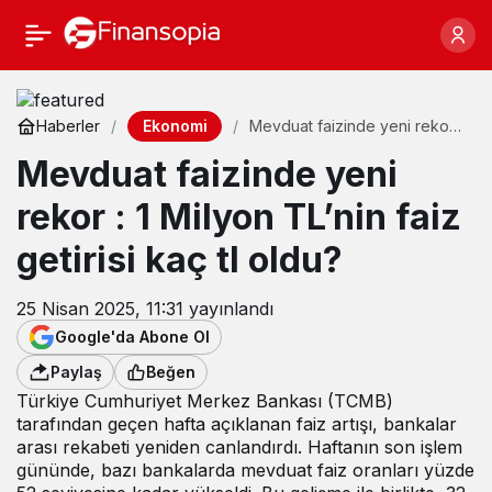
Ekonomi
Haberler
Mevduat faizinde yeni rekor :
1 Milyon TL’nin faiz getirisi
Mevduat faizinde yeni
kaç tl oldu?
rekor : 1 Milyon TL’nin faiz
getirisi kaç tl oldu?
25 Nisan 2025, 11:31
yayınlandı
Google'da Abone Ol
Paylaş
Beğen
Türkiye Cumhuriyet Merkez Bankası (TCMB)
tarafından geçen hafta açıklanan faiz artışı, bankalar
arası rekabeti yeniden canlandırdı. Haftanın son işlem
gününde, bazı bankalarda mevduat faiz oranları yüzde