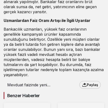
alınarak yapılmıştır. Bankalar faiz oranlarını brüt
olarak sunsa da, net getiri, yatırımcının eline geçen
gerçek kazancı yansıtır.
Uzmanlardan Faiz Oranı Artışı ile İlgili Uyarılar
Bankacılık uzmanları, yüksek faiz oranlarının
genellikle kampanyalı ürünler kapsamında
sunulduğunu belirtiyor. Özellikle yeni müşteri olanlar
ya da belirli tutarda fon getiren kişilere daha avantajlı
oranlar sunulabiliyor. Bunun yanı sıra, bazı bankalar
yüksek faizli vadeli mevduat hesabı açtıran
müşterilerden, vadesiz hesapta belirli bir bakiye
tutmalarını da şart koşabiliyor. Bu durumda, faiz
işletilmeyen tutarlar nedeniyle toplam kazançta azalma
yaşanabiliyor.
Mevduat faizinde yeni
Paylaş
rekor : 1 Milyon TL’nin
faiz getirisi kaç tl oldu?
Benzer Haberler