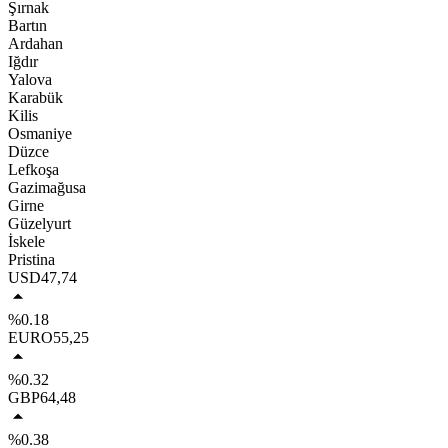
Şırnak
Bartın
Ardahan
Iğdır
Yalova
Karabük
Kilis
Osmaniye
Düzce
Lefkoşa
Gazimağusa
Girne
Güzelyurt
İskele
Pristina
USD
47,74
%0.18
EURO
55,25
%0.32
GBP
64,48
%0.38