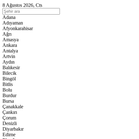
8 Ağustos 2026, Cts
Adana
Adıyaman
Afyonkarahisar
Ağrı
Amasya
Ankara
Antalya
Artvin
Aydın
Balıkesir
Bilecik
Bingöl
Bitlis
Bolu
Burdur
Bursa
Çanakkale
Çankırı
Çorum
Denizli
Diyarbakır
Edirne