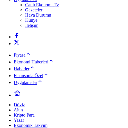
Canlı Ekonomi Tv
Gazeteler
Hava Durumu
Künye
İletişim
Piyasa
Ekonomi Haberleri
Haberler
Finansopia Özel
Uygulamalar
Döviz
Altın
Kripto Para
Yazar
Ekonomik Takvim