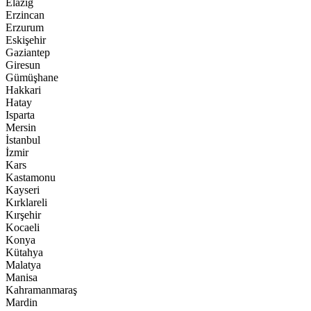
Elazığ
Erzincan
Erzurum
Eskişehir
Gaziantep
Giresun
Gümüşhane
Hakkari
Hatay
Isparta
Mersin
İstanbul
İzmir
Kars
Kastamonu
Kayseri
Kırklareli
Kırşehir
Kocaeli
Konya
Kütahya
Malatya
Manisa
Kahramanmaraş
Mardin