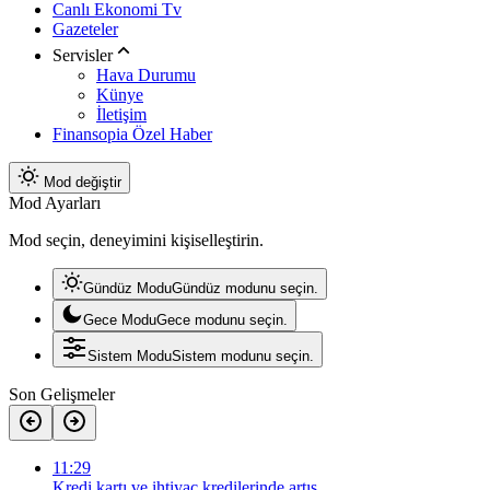
Canlı Ekonomi Tv
Gazeteler
Servisler
Hava Durumu
Künye
İletişim
Finansopia Özel Haber
Mod değiştir
Mod Ayarları
Mod seçin, deneyimini kişiselleştirin.
Gündüz Modu
Gündüz modunu seçin.
Gece Modu
Gece modunu seçin.
Sistem Modu
Sistem modunu seçin.
Son Gelişmeler
11:29
Kredi kartı ve ihtiyaç kredilerinde artış