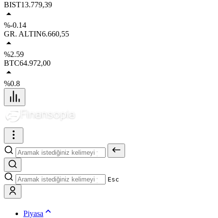
BIST
13.779,39
%-0.14
GR. ALTIN
6.660,55
%2.59
BTC
64.972,00
%0.8
Esc
Piyasa