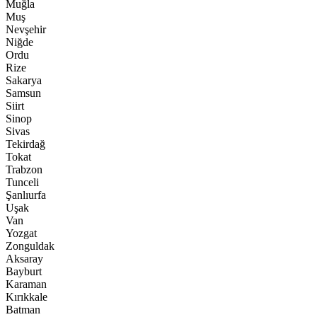
Muğla
Muş
Nevşehir
Niğde
Ordu
Rize
Sakarya
Samsun
Siirt
Sinop
Sivas
Tekirdağ
Tokat
Trabzon
Tunceli
Şanlıurfa
Uşak
Van
Yozgat
Zonguldak
Aksaray
Bayburt
Karaman
Kırıkkale
Batman