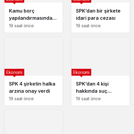
Kamu borç
SPK’dan bir şirkete
yapılandırmasında
idari para cezası
son başvuru tarihi
19 saat önce
19 saat önce
yaklaşıyor
Ekonomi
Ekonomi
SPK 4 şirketin halka
SPK’dan 4 kişi
arzına onay verdi
hakkında suç
duyurusu kararı
19 saat önce
19 saat önce