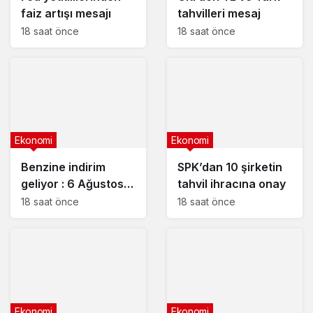
faiz artışı mesajı
tahvilleri mesaj
18 saat önce
18 saat önce
Ekonomi
Ekonomi
Benzine indirim
SPK’dan 10 şirketin
geliyor : 6 Ağustos
tahvil ihracına onay
2026 güncel
18 saat önce
18 saat önce
akaryakıt fiyatları
Ekonomi
Ekonomi