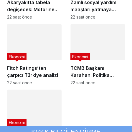
Akaryakıtta tabela
Zamlı sosyal yardım
değişecek: Motorine
maaşları yatmaya
üst üste ikinci indirim
başladı
22 saat önce
22 saat önce
gelecek
Ekonomi
Ekonomi
Fitch Ratings’ten
TCMB Başkanı
çarpıcı Türkiye analizi
Karahan: Politika
faizindeki gerileme
22 saat önce
22 saat önce
piyasa faizlerine
yansımakta
Ekonomi
KVKK BİLGİLENDİRME