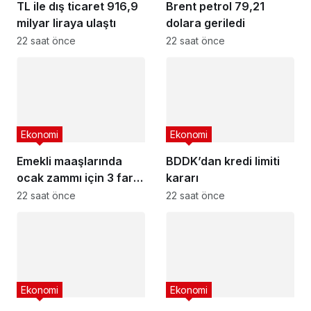
TL ile dış ticaret 916,9
Brent petrol 79,21
milyar liraya ulaştı
dolara geriledi
22 saat önce
22 saat önce
Ekonomi
Ekonomi
Emekli maaşlarında
BDDK’dan kredi limiti
ocak zammı için 3 farklı
kararı
senaryo
22 saat önce
22 saat önce
Ekonomi
Ekonomi