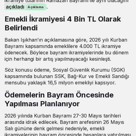
ikramiye tutarının Ramazan Bayramı ile aynı olacağını
açıkladı
.
Emekli İkramiyesi 4 Bin TL Olarak
Belirlendi
Bakan Işıkhan’ın açıklamasına göre, 2026 yılı Kurban
Bayramı kapsamında emeklilere 4.000 TL ikramiye
ödenecek. Böylece bayram ikramiyelerinde bu dönem
için herhangi bir artış yapılmayacağı kesinleşti.
Söz konusu ödeme, Sosyal Güvenlik Kurumu (SGK)
kapsamında bulunan SSK, Bağ-Kur ve Emekli Sandığı
mensubu yaklaşık 16,5 milyon emekliyi kapsıyor.
Ödemelerin Bayram Öncesinde
Yapılması Planlanıyor
2026 yılında Kurban Bayramı 27-30 Mayıs tarihleri
arasında idrak edilecek. Bayram arefesinin 26 Mayıs
Salı gününe denk gelmesi nedeniyle, emekli
ikramiyelerinin bayram öncesinde hesaplara yatırılması