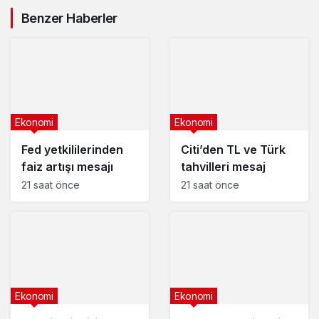
ikramiyesi ne zaman
yatacak?
Benzer Haberler
Ekonomi
Ekonomi
Fed yetkililerinden
Citi’den TL ve Türk
faiz artışı mesajı
tahvilleri mesaj
21 saat önce
21 saat önce
Ekonomi
Ekonomi