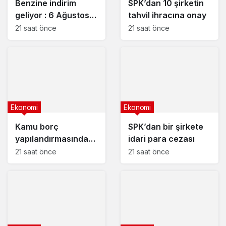
Benzine indirim
SPK’dan 10 şirketin
geliyor : 6 Ağustos
tahvil ihracına onay
2026 güncel
21 saat önce
21 saat önce
akaryakıt fiyatları
Ekonomi
Ekonomi
Kamu borç
SPK’dan bir şirkete
yapılandırmasında
idari para cezası
son başvuru tarihi
21 saat önce
21 saat önce
yaklaşıyor