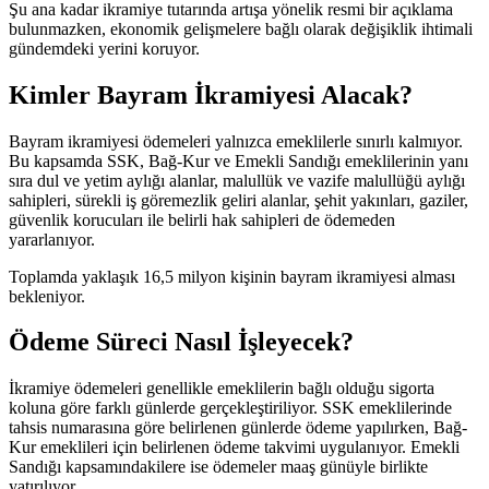
Şu ana kadar ikramiye tutarında artışa yönelik resmi bir açıklama
bulunmazken, ekonomik gelişmelere bağlı olarak değişiklik ihtimali
gündemdeki yerini koruyor.
Kimler Bayram İkramiyesi Alacak?
Bayram ikramiyesi ödemeleri yalnızca emeklilerle sınırlı kalmıyor.
Bu kapsamda SSK, Bağ-Kur ve Emekli Sandığı emeklilerinin yanı
sıra dul ve yetim aylığı alanlar, malullük ve vazife malullüğü aylığı
sahipleri, sürekli iş göremezlik geliri alanlar, şehit yakınları, gaziler,
güvenlik korucuları ile belirli hak sahipleri de ödemeden
yararlanıyor.
Toplamda yaklaşık 16,5 milyon kişinin bayram ikramiyesi alması
bekleniyor.
Ödeme Süreci Nasıl İşleyecek?
İkramiye ödemeleri genellikle emeklilerin bağlı olduğu sigorta
koluna göre farklı günlerde gerçekleştiriliyor. SSK emeklilerinde
tahsis numarasına göre belirlenen günlerde ödeme yapılırken, Bağ-
Kur emeklileri için belirlenen ödeme takvimi uygulanıyor. Emekli
Sandığı kapsamındakilere ise ödemeler maaş günüyle birlikte
yatırılıyor.