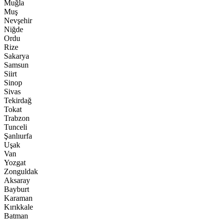
Muğla
Muş
Nevşehir
Niğde
Ordu
Rize
Sakarya
Samsun
Siirt
Sinop
Sivas
Tekirdağ
Tokat
Trabzon
Tunceli
Şanlıurfa
Uşak
Van
Yozgat
Zonguldak
Aksaray
Bayburt
Karaman
Kırıkkale
Batman