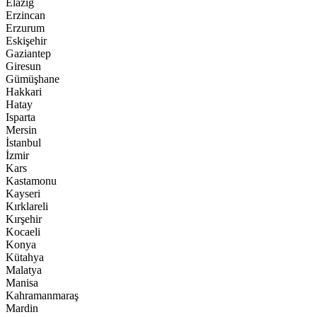
Elazığ
Erzincan
Erzurum
Eskişehir
Gaziantep
Giresun
Gümüşhane
Hakkari
Hatay
Isparta
Mersin
İstanbul
İzmir
Kars
Kastamonu
Kayseri
Kırklareli
Kırşehir
Kocaeli
Konya
Kütahya
Malatya
Manisa
Kahramanmaraş
Mardin