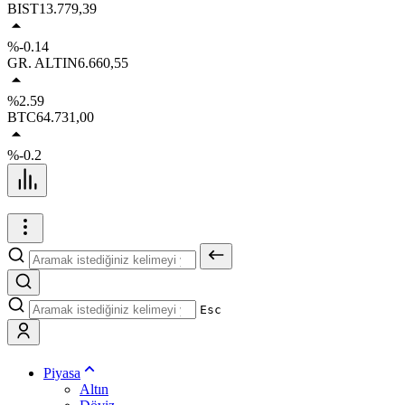
BIST
13.779,39
%-0.14
GR. ALTIN
6.660,55
%2.59
BTC
64.731,00
%-0.2
Esc
Piyasa
Altın