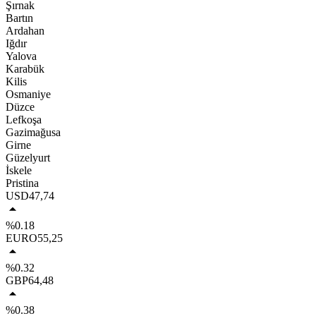
Şırnak
Bartın
Ardahan
Iğdır
Yalova
Karabük
Kilis
Osmaniye
Düzce
Lefkoşa
Gazimağusa
Girne
Güzelyurt
İskele
Pristina
USD
47,74
%0.18
EURO
55,25
%0.32
GBP
64,48
%0.38