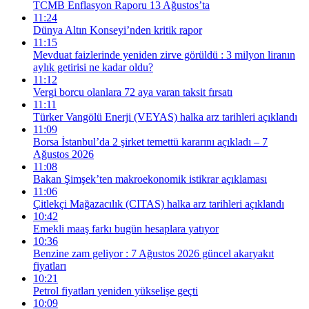
TCMB Enflasyon Raporu 13 Ağustos’ta
11:24
Dünya Altın Konseyi’nden kritik rapor
11:15
Mevduat faizlerinde yeniden zirve görüldü : 3 milyon liranın
aylık getirisi ne kadar oldu?
11:12
Vergi borcu olanlara 72 aya varan taksit fırsatı
11:11
Türker Vangölü Enerji (VEYAS) halka arz tarihleri açıklandı
11:09
Borsa İstanbul’da 2 şirket temettü kararını açıkladı – 7
Ağustos 2026
11:08
Bakan Şimşek’ten makroekonomik istikrar açıklaması
11:06
Çitlekçi Mağazacılık (CITAS) halka arz tarihleri açıklandı
10:42
Emekli maaş farkı bugün hesaplara yatıyor
10:36
Benzine zam geliyor : 7 Ağustos 2026 güncel akaryakıt
fiyatları
10:21
Petrol fiyatları yeniden yükselişe geçti
10:09