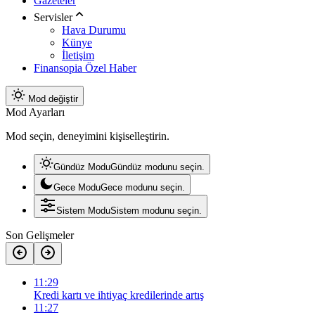
Gazeteler
Servisler
Hava Durumu
Künye
İletişim
Finansopia Özel Haber
Mod değiştir
Mod Ayarları
Mod seçin, deneyimini kişiselleştirin.
Gündüz Modu
Gündüz modunu seçin.
Gece Modu
Gece modunu seçin.
Sistem Modu
Sistem modunu seçin.
Son Gelişmeler
11:29
Kredi kartı ve ihtiyaç kredilerinde artış
11:27