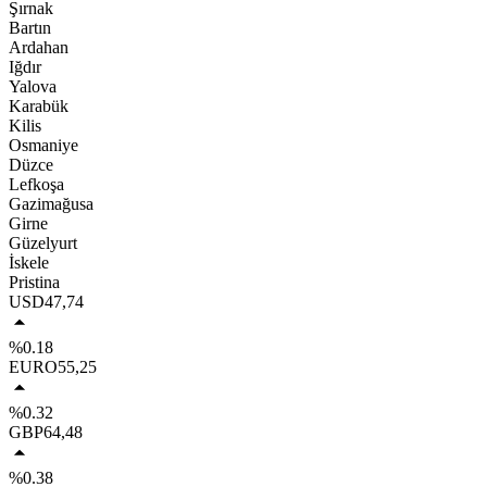
Şırnak
Bartın
Ardahan
Iğdır
Yalova
Karabük
Kilis
Osmaniye
Düzce
Lefkoşa
Gazimağusa
Girne
Güzelyurt
İskele
Pristina
USD
47,74
%0.18
EURO
55,25
%0.32
GBP
64,48
%0.38