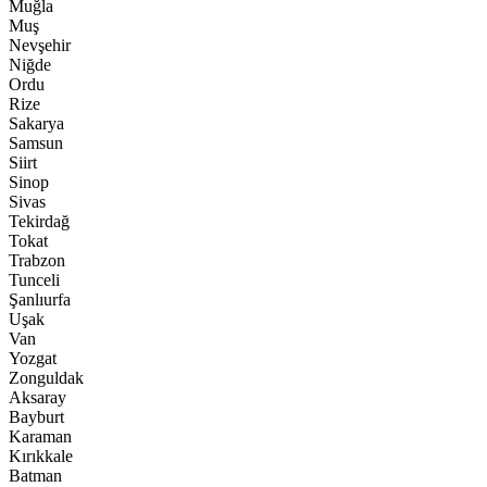
Muğla
Muş
Nevşehir
Niğde
Ordu
Rize
Sakarya
Samsun
Siirt
Sinop
Sivas
Tekirdağ
Tokat
Trabzon
Tunceli
Şanlıurfa
Uşak
Van
Yozgat
Zonguldak
Aksaray
Bayburt
Karaman
Kırıkkale
Batman