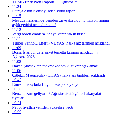
TCMB Enflasyon Raporu 13 Ağustos’ta
11:24
Dünya Altın Konseyi’nden kritik rapor
11:15
Mevduat faizlerinde yeniden zirve görüldü : 3 milyon liranın
aylık getirisi ne kadar oldu?
11:12
Vergi borcu olanlara 72 aya varan taksit fırsatı
11:11
Türker Vangölü Enerji (VEYAS) halka arz tarihleri açıklandı
11:09
Borsa İstanbul’da 2 şirket temettü kararını açıkladı – 7
Ağustos 2026
11:08
Bakan Şimşek’ten makroekonomik istikrar açıklaması
11:06
Çitlekçi Mağazacılık (CITAS) halka arz tarihleri açıklandı
10:42
Emekli maaş farkı bugün hesaplara yatıyor
10:36
Benzine zam geliyor : 7 Ağustos 2026 güncel akaryakıt
fiyatları
10:21
Petrol fiyatları yeniden yükselişe geçti
10:09