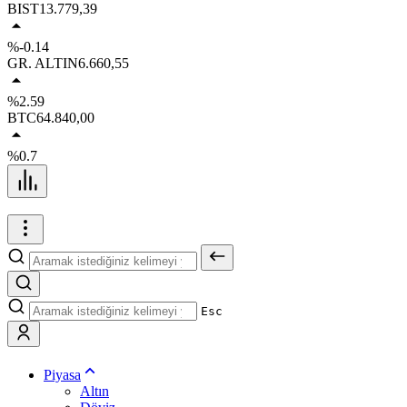
BIST
13.779,39
%-0.14
GR. ALTIN
6.660,55
%2.59
BTC
64.840,00
%0.7
Esc
Piyasa
Altın