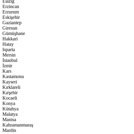
Elazığ
Erzincan
Erzurum
Eskişehir
Gaziantep
Giresun
Gümüşhane
Hakkari
Hatay
Isparta
Mersin
İstanbul
İzmir
Kars
Kastamonu
Kayseri
Kırklareli
Kırşehir
Kocaeli
Konya
Kütahya
Malatya
Manisa
Kahramanmaraş
Mardin