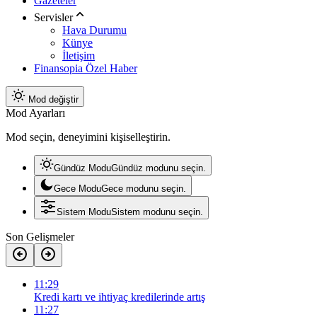
Gazeteler
Servisler
Hava Durumu
Künye
İletişim
Finansopia Özel Haber
Mod değiştir
Mod Ayarları
Mod seçin, deneyimini kişiselleştirin.
Gündüz Modu
Gündüz modunu seçin.
Gece Modu
Gece modunu seçin.
Sistem Modu
Sistem modunu seçin.
Son Gelişmeler
11:29
Kredi kartı ve ihtiyaç kredilerinde artış
11:27