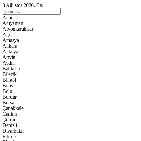
8 Ağustos 2026, Cts
Adana
Adıyaman
Afyonkarahisar
Ağrı
Amasya
Ankara
Antalya
Artvin
Aydın
Balıkesir
Bilecik
Bingöl
Bitlis
Bolu
Burdur
Bursa
Çanakkale
Çankırı
Çorum
Denizli
Diyarbakır
Edirne