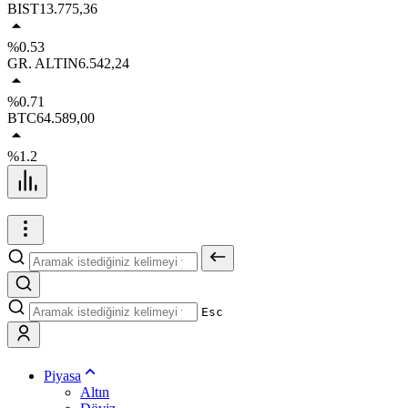
BIST
13.775,36
%0.53
GR. ALTIN
6.542,24
%0.71
BTC
64.589,00
%1.2
Esc
Piyasa
Altın