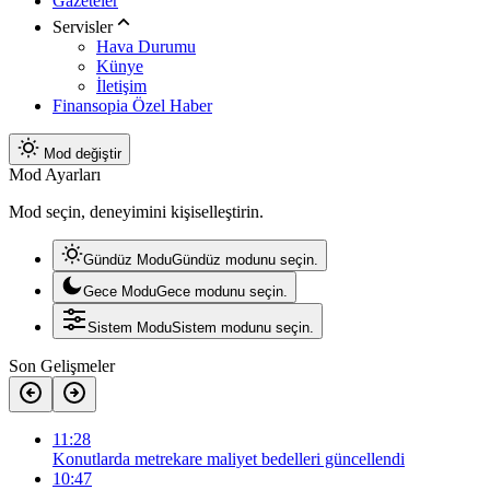
Gazeteler
Servisler
Hava Durumu
Künye
İletişim
Finansopia Özel Haber
Mod değiştir
Mod Ayarları
Mod seçin, deneyimini kişiselleştirin.
Gündüz Modu
Gündüz modunu seçin.
Gece Modu
Gece modunu seçin.
Sistem Modu
Sistem modunu seçin.
Son Gelişmeler
11:28
Konutlarda metrekare maliyet bedelleri güncellendi
10:47