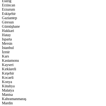
Elazığ
Erzincan
Erzurum
Eskişehir
Gaziantep
Giresun
Gümüşhane
Hakkari
Hatay
Isparta
Mersin
İstanbul
İzmir
Kars
Kastamonu
Kayseri
Kırklareli
Kırşehir
Kocaeli
Konya
Kütahya
Malatya
Manisa
Kahramanmaraş
Mardin