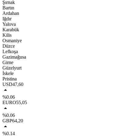
Şırnak
Bartın
Ardahan
Iğdır
Yalova
Karabük
Kilis
Osmaniye
Düzce
Lefkoşa
Gazimağusa
Girne
Güzelyurt
İskele
Pristina
USD
47,60
%0.06
EURO
55,05
%0.06
GBP
64,20
%0.14