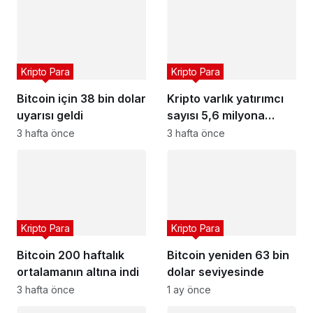
Kripto Para
Kripto Para
Bitcoin için 38 bin dolar
Kripto varlık yatırımcı
uyarısı geldi
sayısı 5,6 milyona
ulaştı
3 hafta önce
3 hafta önce
Kripto Para
Kripto Para
Bitcoin 200 haftalık
Bitcoin yeniden 63 bin
ortalamanın altına indi
dolar seviyesinde
3 hafta önce
1 ay önce