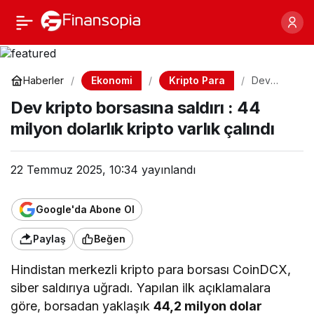
Dev kripto borsasına
Paylaş
saldırı : 44 milyon
Ekonomi
Kripto Para
Haberler
Dev
kripto
dolarlık kripto varlık
Dev kripto borsasına saldırı : 44
borsasına
saldırı :
milyon dolarlık kripto varlık çalındı
44 milyon
çalındı
dolarlık
kripto
varlık
22 Temmuz 2025, 10:34
yayınlandı
çalındı
Google'da Abone Ol
Paylaş
Beğen
Hindistan merkezli kripto para borsası CoinDCX,
siber saldırıya uğradı. Yapılan ilk açıklamalara
göre, borsadan yaklaşık
44,2 milyon dolar