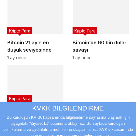
Kripto Para
Kripto Para
Bitcoin 21 ayın en
Bitcoin’de 60 bin dolar
düşük seviyesinde
savaşı
1 ay önce
1 ay önce
Kripto Para
KVKK BİLGİLENDİRME
Kripto piyasasında sert
satışlar sürdü
Bu kuruluşun KVKK kapsamında bilgilendirme sayfasına ulaşmak için
aşağıdaki “Ziyaret Et” butonuna tıklayınız. Bu sayfada kuruluşun
1 ay önce
politikalarına ve aydınlatma metinlerine ulaşabilirsiniz. KVKK kapsamında
işlenen verileriniz için başvuruda bulunabilirsiniz.