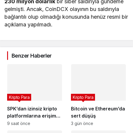
230 milyon dolarlık
bir siber saldırıyla gündeme
gelmişti. Ancak, CoinDCX olayının bu saldırıyla
bağlantılı olup olmadığı konusunda henüz resmi bir
açıklama yapılmadı.
Benzer Haberler
Kripto Para
Kripto Para
SPK’dan izinsiz kripto
Bitcoin ve Ethereum’da
platformlarına erişim
sert düşüş
engeli
9 saat önce
3 gün önce