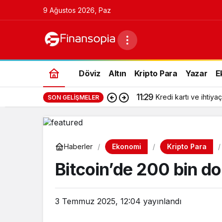
9 Ağustos 2026, Paz
Döviz
Altın
Kripto Para
Yazar
E
11:29
Kredi kartı ve ihtiyaç
SON GELIŞMELER
Ekonomi
Kripto Para
Haberler
Bitcoin’de 200 bin do
3 Temmuz 2025, 12:04
yayınlandı