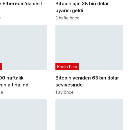
e Ethereum’da sert
Bitcoin için 38 bin dolar
uyarısı geldi
e
3 hafta önce
a
Kripto Para
00 haftalık
Bitcoin yeniden 63 bin dolar
ın altına indi
seviyesinde
ce
1 ay önce