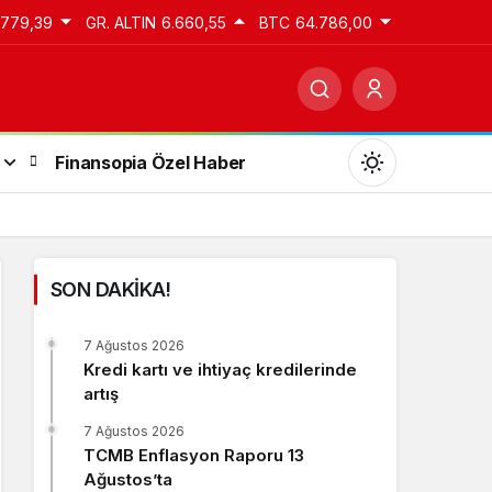
.779,39
GR. ALTIN
6.660,55
BTC
64.786,00
Finansopia Özel Haber
SON DAKİKA!
Gündüz Modu
7 Ağustos 2026
Gündüz modunu seçin.
Kredi kartı ve ihtiyaç kredilerinde
artış
Gece Modu
7 Ağustos 2026
Gece modunu seçin.
TCMB Enflasyon Raporu 13
Ağustos’ta