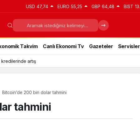
USD
47,74
EURO
55,25
GBP
64,48
BIST
13
konomik Takvim
Canlı Ekonomi Tv
Gazeteler
Servisler
 kredilerinde artış
Bitcoin’de 200 bin dolar tahmini
lar tahmini