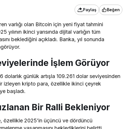
Paylaş
Beğen
n varlığı olan Bitcoin için yeni fiyat tahmini
ılının ikinci yarısında dijital varlığın tüm
sını beklediğini
açıkladı
. Banka, yıl sonunda
ngörüyor.
Seviyelerinde İşlem Görüyor
96 dolarlık günlük artışla 109.261 dolar seviyesinden
 izleyen kripto para, özellikle ikinci çeyrek
eye başladı.
ızlanan Bir Ralli Bekleniyor
e, özellikle 2025’in üçüncü ve dördüncü
 ivmelenme yaşanmasını beklediklerini
belirtti
.