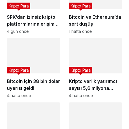
Kripto Para
Kripto Para
SPK’dan izinsiz kripto
Bitcoin ve Ethereum’da
platformlarına erişim
sert düşüş
engeli
4 gün önce
1 hafta önce
Kripto Para
Kripto Para
Bitcoin için 38 bin dolar
Kripto varlık yatırımcı
uyarısı geldi
sayısı 5,6 milyona
ulaştı
4 hafta önce
4 hafta önce