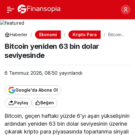
Bitcoin yeniden 63 bin
Paylaş
dolar seviyesinde
Ekonomi
Kripto Para
Haberler
Bitcoin
yeniden
Bitcoin yeniden 63 bin dolar
63 bin
dolar
seviyesinde
seviyesin
de
6 Temmuz 2026, 08:50
yayınlandı
Google'da Abone Ol
Paylaş
Beğen
Bitcoin, geçen haftaki yüzde 6’yı aşan yükselişinin
ardından yeniden 63 bin dolar seviyesinin üzerine
çıkarak kripto para piyasasında toparlanma sinyali