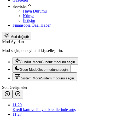
Gazeteler
Servisler
Hava Durumu
Künye
İletişim
Finansopia Özel Haber
Mod değiştir
Mod Ayarları
Mod seçin, deneyimini kişiselleştirin.
Gündüz Modu
Gündüz modunu seçin.
Gece Modu
Gece modunu seçin.
Sistem Modu
Sistem modunu seçin.
Son Gelişmeler
11:29
Kredi kartı ve ihtiyaç kredilerinde artış
11:27