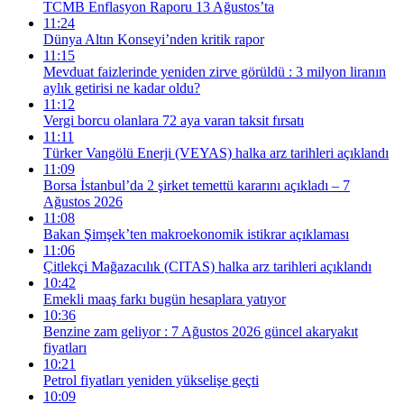
TCMB Enflasyon Raporu 13 Ağustos’ta
11:24
Dünya Altın Konseyi’nden kritik rapor
11:15
Mevduat faizlerinde yeniden zirve görüldü : 3 milyon liranın
aylık getirisi ne kadar oldu?
11:12
Vergi borcu olanlara 72 aya varan taksit fırsatı
11:11
Türker Vangölü Enerji (VEYAS) halka arz tarihleri açıklandı
11:09
Borsa İstanbul’da 2 şirket temettü kararını açıkladı – 7
Ağustos 2026
11:08
Bakan Şimşek’ten makroekonomik istikrar açıklaması
11:06
Çitlekçi Mağazacılık (CITAS) halka arz tarihleri açıklandı
10:42
Emekli maaş farkı bugün hesaplara yatıyor
10:36
Benzine zam geliyor : 7 Ağustos 2026 güncel akaryakıt
fiyatları
10:21
Petrol fiyatları yeniden yükselişe geçti
10:09