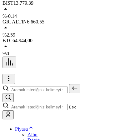
BIST
13.779,39
%-0.14
GR. ALTIN
6.660,55
%2.59
BTC
64.944,00
%0
Esc
Piyasa
Altın