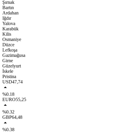
Şırnak
Bartın
Ardahan
Iğdır
Yalova
Karabük
Kilis
Osmaniye
Düzce
Lefkoşa
Gazimağusa
Girne
Güzelyurt
İskele
Pristina
USD
47,74
%0.18
EURO
55,25
%0.32
GBP
64,48
%0.38