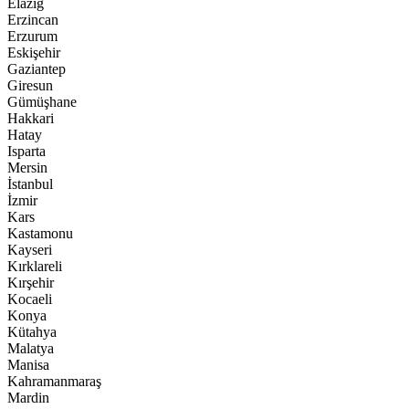
Elazığ
Erzincan
Erzurum
Eskişehir
Gaziantep
Giresun
Gümüşhane
Hakkari
Hatay
Isparta
Mersin
İstanbul
İzmir
Kars
Kastamonu
Kayseri
Kırklareli
Kırşehir
Kocaeli
Konya
Kütahya
Malatya
Manisa
Kahramanmaraş
Mardin