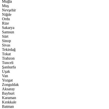
Muğla
Muş
Nevşehir
Niğde
Ordu
Rize
Sakarya
Samsun
Siirt
Sinop
Sivas
Tekirdağ
Tokat
Trabzon
Tunceli
Şanlıurfa
Uşak
Van
Yozgat
Zonguldak
Aksaray
Bayburt
Karaman
Kırıkkale
Batman