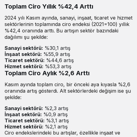
Toplam Ciro Yıllık %42,4 Arttı
2024 yılı Kasım ayında, sanayi, inşaat, ticaret ve hizmet
sektörlerinin toplamında ciro endeksi (2021=100) yıllık
%42,4 oranında arttı. Bu artışın sektör bazındaki
dağılımı şu şekilde:
Sanayi sektörü:
%30,1 artış
İnşaat sektörü:
%55,9 artış
Ticaret sektörü:
%44,6 artış
Hizmet sektörü:
%53,3 artış
Toplam Ciro Aylık %2,6 Arttı
Kasım ayında toplam ciro, bir önceki aya kıyasla %2,6
oranında artış gösterdi. Alt sektörlerdeki değişim ise şu
şekilde:
Sanayi sektörü:
%2,3 artış
İnşaat sektörü:
%0,9 artış
Ticaret sektörü:
%3,1 artış
Hizmet sektörü:
%2,1 artış
Ciro endekslerindeki bu artışlar, özellikle inşaat ve