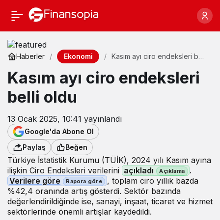
Ekonomi
Haberler
Kasım ayı ciro endeksleri belli
oldu
Kasım ayı ciro endeksleri
belli oldu
13 Ocak 2025, 10:41
yayınlandı
Google'da Abone Ol
Paylaş
Beğen
Türkiye İstatistik Kurumu (TÜİK), 2024 yılı Kasım ayına
ilişkin Ciro Endeksleri verilerini
açıkladı
.
Verilere göre
, toplam ciro yıllık bazda
%42,4 oranında artış gösterdi. Sektör bazında
değerlendirildiğinde ise, sanayi, inşaat, ticaret ve hizmet
sektörlerinde önemli artışlar kaydedildi.