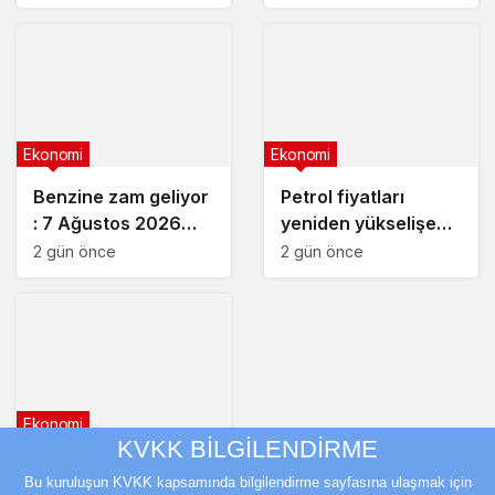
Ekonomi
Ekonomi
Benzine zam geliyor
Petrol fiyatları
: 7 Ağustos 2026
yeniden yükselişe
güncel akaryakıt
geçti
2 gün önce
2 gün önce
fiyatları
Ekonomi
KVKK BİLGİLENDİRME
Fed yetkililerinden
Bu kuruluşun KVKK kapsamında bilgilendirme sayfasına ulaşmak için
faiz artışı mesajı