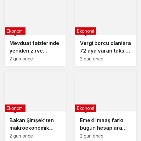
Ekonomi
Ekonomi
Mevduat faizlerinde
Vergi borcu olanlara
yeniden zirve
72 aya varan taksit
görüldü : 3 milyon
fırsatı
2 gün önce
2 gün önce
liranın aylık getirisi
ne kadar oldu?
Ekonomi
Ekonomi
Bakan Şimşek’ten
Emekli maaş farkı
makroekonomik
bugün hesaplara
istikrar açıklaması
yatıyor
2 gün önce
2 gün önce