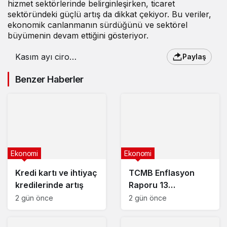
hizmet sektörlerinde belirginleşirken, ticaret
sektöründeki güçlü artış da dikkat çekiyor. Bu veriler,
ekonomik canlanmanın sürdüğünü ve sektörel
büyümenin devam ettiğini gösteriyor.
Kasım ayı ciro
Paylaş
endeksleri belli oldu
Benzer Haberler
Ekonomi
Ekonomi
Kredi kartı ve ihtiyaç
TCMB Enflasyon
kredilerinde artış
Raporu 13
Ağustos’ta
2 gün önce
2 gün önce