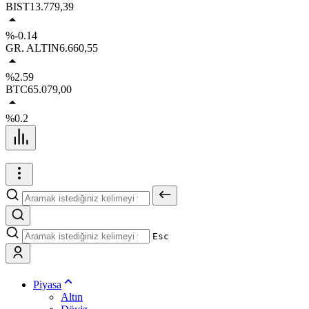
BIST
13.779,39
%-0.14
GR. ALTIN
6.660,55
%2.59
BTC
65.079,00
%0.2
Esc
Piyasa
Altın