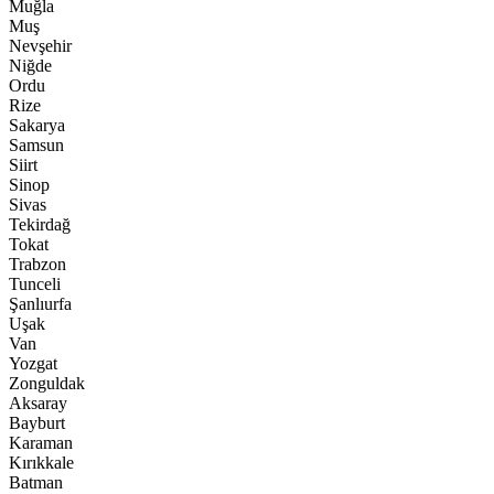
Muğla
Muş
Nevşehir
Niğde
Ordu
Rize
Sakarya
Samsun
Siirt
Sinop
Sivas
Tekirdağ
Tokat
Trabzon
Tunceli
Şanlıurfa
Uşak
Van
Yozgat
Zonguldak
Aksaray
Bayburt
Karaman
Kırıkkale
Batman