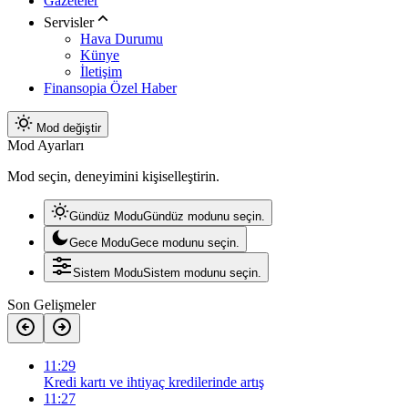
Gazeteler
Servisler
Hava Durumu
Künye
İletişim
Finansopia Özel Haber
Mod değiştir
Mod Ayarları
Mod seçin, deneyimini kişiselleştirin.
Gündüz Modu
Gündüz modunu seçin.
Gece Modu
Gece modunu seçin.
Sistem Modu
Sistem modunu seçin.
Son Gelişmeler
11:29
Kredi kartı ve ihtiyaç kredilerinde artış
11:27