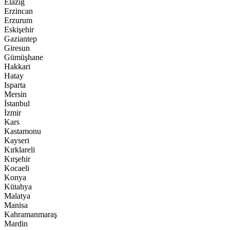
Elazığ
Erzincan
Erzurum
Eskişehir
Gaziantep
Giresun
Gümüşhane
Hakkari
Hatay
Isparta
Mersin
İstanbul
İzmir
Kars
Kastamonu
Kayseri
Kırklareli
Kırşehir
Kocaeli
Konya
Kütahya
Malatya
Manisa
Kahramanmaraş
Mardin