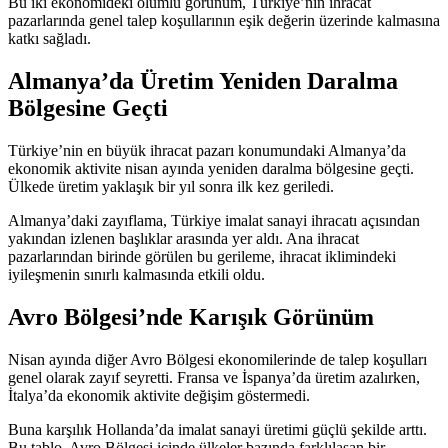
Bu iki ekonomideki olumlu görünüm, Türkiye’nin ihracat
pazarlarında genel talep koşullarının eşik değerin üzerinde kalmasına
katkı sağladı.
Almanya’da Üretim Yeniden Daralma
Bölgesine Geçti
Türkiye’nin en büyük ihracat pazarı konumundaki Almanya’da
ekonomik aktivite nisan ayında yeniden daralma bölgesine geçti.
Ülkede üretim yaklaşık bir yıl sonra ilk kez geriledi.
Almanya’daki zayıflama, Türkiye imalat sanayi ihracatı açısından
yakından izlenen başlıklar arasında yer aldı. Ana ihracat
pazarlarından birinde görülen bu gerileme, ihracat iklimindeki
iyileşmenin sınırlı kalmasında etkili oldu.
Avro Bölgesi’nde Karışık Görünüm
Nisan ayında diğer Avro Bölgesi ekonomilerinde de talep koşulları
genel olarak zayıf seyretti. Fransa ve İspanya’da üretim azalırken,
İtalya’da ekonomik aktivite değişim göstermedi.
Buna karşılık Hollanda’da imalat sanayi üretimi güçlü şekilde arttı.
Bu tablo, Avro Bölgesi içinde ülkeler bazında farklılaşan bir