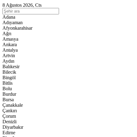
8 Ağustos 2026, Cts
Adana
Adıyaman
Afyonkarahisar
Ağrı
Amasya
Ankara
Antalya
Artvin
Aydın
Balıkesir
Bilecik
Bingöl
Bitlis
Bolu
Burdur
Bursa
Çanakkale
Çankırı
Çorum
Denizli
Diyarbakır
Edirne