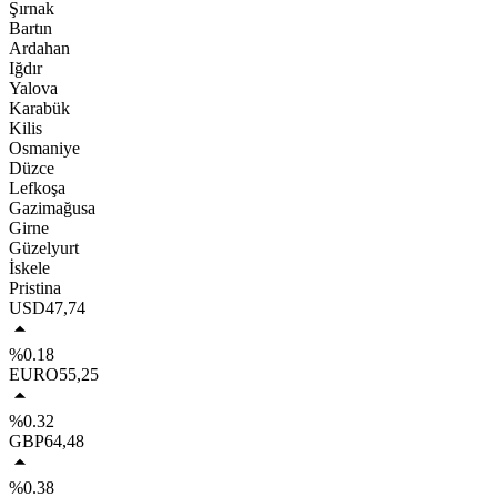
Şırnak
Bartın
Ardahan
Iğdır
Yalova
Karabük
Kilis
Osmaniye
Düzce
Lefkoşa
Gazimağusa
Girne
Güzelyurt
İskele
Pristina
USD
47,74
%0.18
EURO
55,25
%0.32
GBP
64,48
%0.38