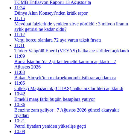
TCMB Enflasyon Raporu 13 Ağustos’ta
11:24
Dünya Altın Konseyi’nden kritik rapor
11:15
Mevduat faizlerinde yeniden zirve görüldü : 3 milyon liranın
aylık getirisi ne kadar oldu?
11:12
Vergi borcu olanlara 72 aya varan taksit fırsatı
11:11
Türker Vangölü Enerji (VEYAS) halka arz tarihleri açıklandı
11:09
Borsa İstanbul’da 2 şirket temettü kararını açıkladı – 7
Ağustos 2026
11:08
Bakan Şimşek’ten makroekonomik istikrar açıklaması
11:06
Çitlekçi Mağazacılık (CITAS) halka arz tarihleri açıklandı
10:42
Emekli maaş farkı bugün hesaplara yatıyor
10:36
Benzine zam geliyor : 7 Ağustos 2026 güncel akaryakıt
fiyatları
10:21
Petrol fiyatları yeniden yükselişe geçti
10:09