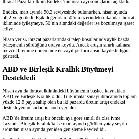
İhracat Pazarları İklim Endeksi’nin nisan ayı sonuçlarını
açıkladı
.
Endeks, mart ayında 50,3 seviyesinde bulunurken, nisan ayında
50,2’ye geriledi. Eşik değer olan 50’nin üzerindeki rakamlar ihracat
ikliminde iyileşmeye, 50’nin altındaki değerler ise bozulmaya işaret
ediyor.
Nisan verisi, ihracat pazarlarındaki talep koşullarında aylık bazda
iyileşmenin sürdüğünü ortaya koydu. Ancak artışın sınırlı kalması,
mevcut büyüme döneminde en zayıf performansın kaydedildiğini
gösterdi.
ABD ve Birleşik Krallık Büyümeyi
Destekledi
Nisan ayında ihracat iklimindeki büyümenin başlıca kaynakları
ABD ve Birleşik Krallık oldu. Türk imalat sanayi ihracatında toplam
yüzde 12,5 paya sahip olan bu iki pazarda üretim artışı endeksi
destekleyen unsurlar arasında yer aldı.
ABD’de üretim artışı bir önceki aya göre sınırlı da olsa ivme
kazandı. Birleşik Krallık’ta ise mart ayında görülen yatay seyrin
ardından nisan ayında yeniden genişleme kaydedildi.