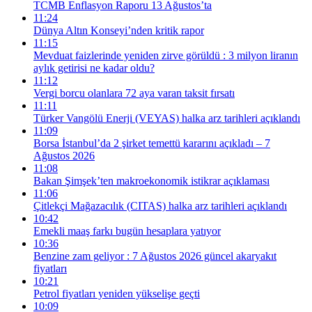
TCMB Enflasyon Raporu 13 Ağustos’ta
11:24
Dünya Altın Konseyi’nden kritik rapor
11:15
Mevduat faizlerinde yeniden zirve görüldü : 3 milyon liranın
aylık getirisi ne kadar oldu?
11:12
Vergi borcu olanlara 72 aya varan taksit fırsatı
11:11
Türker Vangölü Enerji (VEYAS) halka arz tarihleri açıklandı
11:09
Borsa İstanbul’da 2 şirket temettü kararını açıkladı – 7
Ağustos 2026
11:08
Bakan Şimşek’ten makroekonomik istikrar açıklaması
11:06
Çitlekçi Mağazacılık (CITAS) halka arz tarihleri açıklandı
10:42
Emekli maaş farkı bugün hesaplara yatıyor
10:36
Benzine zam geliyor : 7 Ağustos 2026 güncel akaryakıt
fiyatları
10:21
Petrol fiyatları yeniden yükselişe geçti
10:09