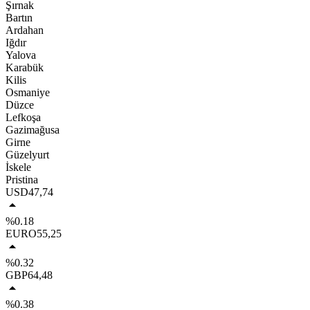
Şırnak
Bartın
Ardahan
Iğdır
Yalova
Karabük
Kilis
Osmaniye
Düzce
Lefkoşa
Gazimağusa
Girne
Güzelyurt
İskele
Pristina
USD
47,74
%0.18
EURO
55,25
%0.32
GBP
64,48
%0.38