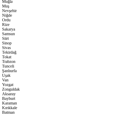
Muğla
Muş
Nevşehir
Niğde
Ordu
Rize
Sakarya
Samsun
Siirt
Sinop
Sivas
Tekirdağ
Tokat
Trabzon
Tunceli
Şanlıurfa
Uşak
Van
Yozgat
Zonguldak
Aksaray
Bayburt
Karaman
Kırıkkale
Batman