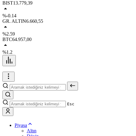
BIST
13.779,39
%-0.14
GR. ALTIN
6.660,55
%2.59
BTC
64.957,00
%1.2
Esc
Piyasa
Altın