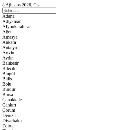
8 Ağustos 2026, Cts
Adana
Adıyaman
Afyonkarahisar
Ağrı
Amasya
Ankara
Antalya
Artvin
Aydın
Balıkesir
Bilecik
Bingöl
Bitlis
Bolu
Burdur
Bursa
Çanakkale
Çankırı
Çorum
Denizli
Diyarbakır
Edirne