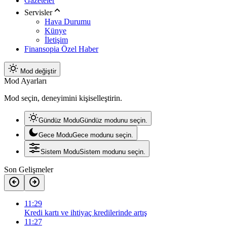
Gazeteler
Servisler
Hava Durumu
Künye
İletişim
Finansopia Özel Haber
Mod değiştir
Mod Ayarları
Mod seçin, deneyimini kişiselleştirin.
Gündüz Modu
Gündüz modunu seçin.
Gece Modu
Gece modunu seçin.
Sistem Modu
Sistem modunu seçin.
Son Gelişmeler
11:29
Kredi kartı ve ihtiyaç kredilerinde artış
11:27