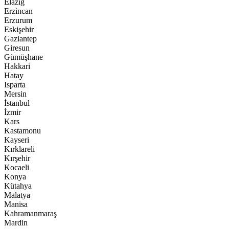
Elazığ
Erzincan
Erzurum
Eskişehir
Gaziantep
Giresun
Gümüşhane
Hakkari
Hatay
Isparta
Mersin
İstanbul
İzmir
Kars
Kastamonu
Kayseri
Kırklareli
Kırşehir
Kocaeli
Konya
Kütahya
Malatya
Manisa
Kahramanmaraş
Mardin