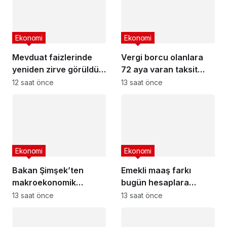
Ekonomi
Ekonomi
Mevduat faizlerinde
Vergi borcu olanlara
yeniden zirve görüldü :
72 aya varan taksit
3 milyon liranın aylık
fırsatı
12 saat önce
13 saat önce
getirisi ne kadar oldu?
Ekonomi
Ekonomi
Bakan Şimşek’ten
Emekli maaş farkı
makroekonomik
bugün hesaplara
istikrar açıklaması
yatıyor
13 saat önce
13 saat önce