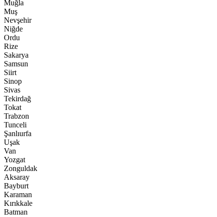
Muğla
Muş
Nevşehir
Niğde
Ordu
Rize
Sakarya
Samsun
Siirt
Sinop
Sivas
Tekirdağ
Tokat
Trabzon
Tunceli
Şanlıurfa
Uşak
Van
Yozgat
Zonguldak
Aksaray
Bayburt
Karaman
Kırıkkale
Batman