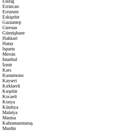
Elazığ
Erzincan
Erzurum
Eskişehir
Gaziantep
Giresun
Gümüşhane
Hakkari
Hatay
Isparta
Mersin
İstanbul
İzmir
Kars
Kastamonu
Kayseri
Kırklareli
Kırşehir
Kocaeli
Konya
Kütahya
Malatya
Manisa
Kahramanmaraş
Mardin