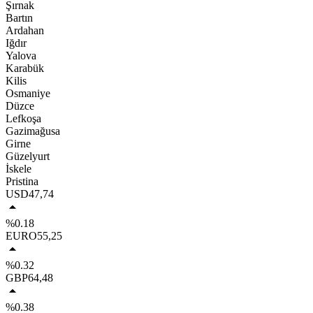
Şırnak
Bartın
Ardahan
Iğdır
Yalova
Karabük
Kilis
Osmaniye
Düzce
Lefkoşa
Gazimağusa
Girne
Güzelyurt
İskele
Pristina
USD
47,74
%0.18
EURO
55,25
%0.32
GBP
64,48
%0.38