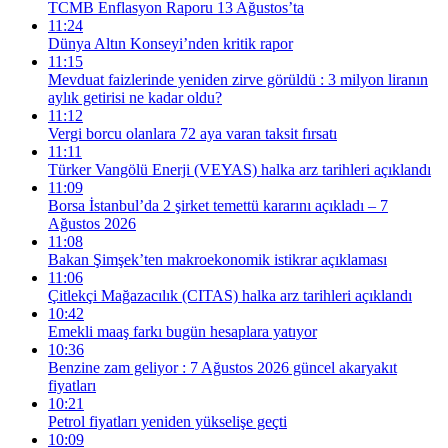
TCMB Enflasyon Raporu 13 Ağustos’ta
11:24
Dünya Altın Konseyi’nden kritik rapor
11:15
Mevduat faizlerinde yeniden zirve görüldü : 3 milyon liranın
aylık getirisi ne kadar oldu?
11:12
Vergi borcu olanlara 72 aya varan taksit fırsatı
11:11
Türker Vangölü Enerji (VEYAS) halka arz tarihleri açıklandı
11:09
Borsa İstanbul’da 2 şirket temettü kararını açıkladı – 7
Ağustos 2026
11:08
Bakan Şimşek’ten makroekonomik istikrar açıklaması
11:06
Çitlekçi Mağazacılık (CITAS) halka arz tarihleri açıklandı
10:42
Emekli maaş farkı bugün hesaplara yatıyor
10:36
Benzine zam geliyor : 7 Ağustos 2026 güncel akaryakıt
fiyatları
10:21
Petrol fiyatları yeniden yükselişe geçti
10:09