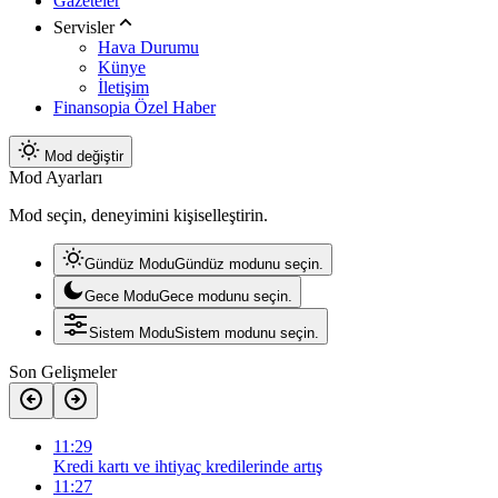
Gazeteler
Servisler
Hava Durumu
Künye
İletişim
Finansopia Özel Haber
Mod değiştir
Mod Ayarları
Mod seçin, deneyimini kişiselleştirin.
Gündüz Modu
Gündüz modunu seçin.
Gece Modu
Gece modunu seçin.
Sistem Modu
Sistem modunu seçin.
Son Gelişmeler
11:29
Kredi kartı ve ihtiyaç kredilerinde artış
11:27