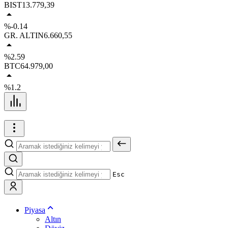
BIST
13.779,39
%-0.14
GR. ALTIN
6.660,55
%2.59
BTC
64.979,00
%1.2
Esc
Piyasa
Altın