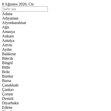
8 Ağustos 2026, Cts
Adana
Adıyaman
Afyonkarahisar
Ağrı
Amasya
Ankara
Antalya
Artvin
Aydın
Balıkesir
Bilecik
Bingöl
Bitlis
Bolu
Burdur
Bursa
Çanakkale
Çankırı
Çorum
Denizli
Diyarbakır
Edirne