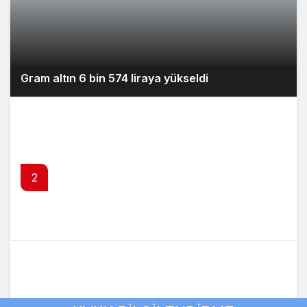
Gram altın 6 bin 574 liraya yükseldi
2
Çitlekçi Mağazacılık (CITAS) halka arz tarihleri
açıklandı