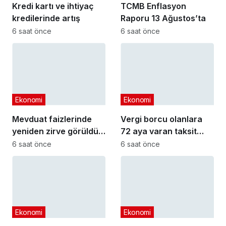
Kredi kartı ve ihtiyaç
TCMB Enflasyon
kredilerinde artış
Raporu 13 Ağustos’ta
6 saat önce
6 saat önce
Ekonomi
Ekonomi
Mevduat faizlerinde
Vergi borcu olanlara
yeniden zirve görüldü :
72 aya varan taksit
3 milyon liranın aylık
fırsatı
6 saat önce
6 saat önce
getirisi ne kadar oldu?
Ekonomi
Ekonomi