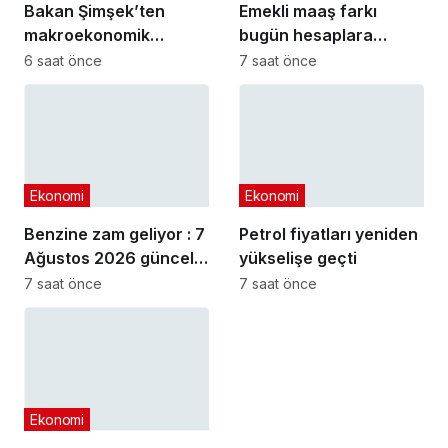
Bakan Şimşek’ten
Emekli maaş farkı
makroekonomik
bugün hesaplara
istikrar açıklaması
yatıyor
6 saat önce
7 saat önce
Ekonomi
Ekonomi
Benzine zam geliyor : 7
Petrol fiyatları yeniden
Ağustos 2026 güncel
yükselişe geçti
akaryakıt fiyatları
7 saat önce
7 saat önce
Ekonomi