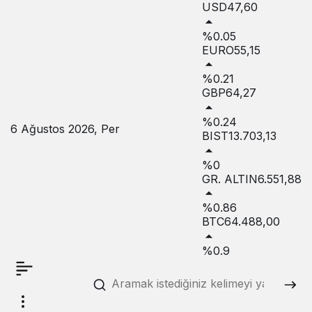
USD
47,60
%0.05
EURO
55,15
%0.21
GBP
64,27
%0.24
6 Ağustos 2026, Per
BIST
13.703,13
%0
GR. ALTIN
6.551,88
%0.86
BTC
64.488,00
%0.9