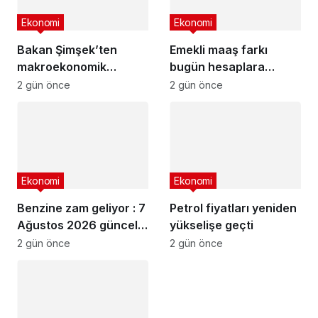
Ekonomi
Ekonomi
Bakan Şimşek’ten
Emekli maaş farkı
makroekonomik
bugün hesaplara
istikrar açıklaması
yatıyor
2 gün önce
2 gün önce
Ekonomi
Ekonomi
Benzine zam geliyor : 7
Petrol fiyatları yeniden
Ağustos 2026 güncel
yükselişe geçti
akaryakıt fiyatları
2 gün önce
2 gün önce