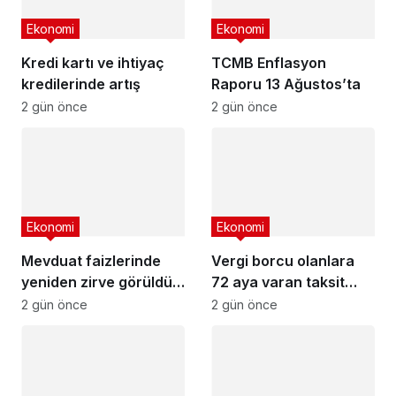
Ekonomi
Ekonomi
Kredi kartı ve ihtiyaç
TCMB Enflasyon
kredilerinde artış
Raporu 13 Ağustos’ta
2 gün önce
2 gün önce
Ekonomi
Ekonomi
Mevduat faizlerinde
Vergi borcu olanlara
yeniden zirve görüldü :
72 aya varan taksit
3 milyon liranın aylık
fırsatı
2 gün önce
2 gün önce
getirisi ne kadar oldu?