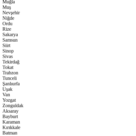
Muğla
Muş
Nevşehir
Niğde
Ordu
Rize
Sakarya
Samsun
Siirt
Sinop
Sivas
Tekirdağ
Tokat
Trabzon
Tunceli
Şanlıurfa
Uşak
Van
Yozgat
Zonguldak
Aksaray
Bayburt
Karaman
Kırıkkale
Batman