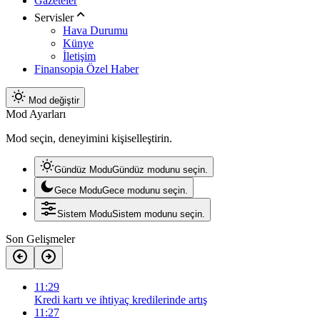
Gazeteler
Servisler
Hava Durumu
Künye
İletişim
Finansopia Özel Haber
Mod değiştir
Mod Ayarları
Mod seçin, deneyimini kişiselleştirin.
Gündüz Modu
Gündüz modunu seçin.
Gece Modu
Gece modunu seçin.
Sistem Modu
Sistem modunu seçin.
Son Gelişmeler
11:29
Kredi kartı ve ihtiyaç kredilerinde artış
11:27