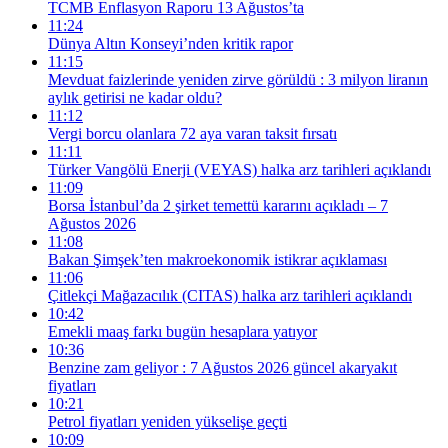
TCMB Enflasyon Raporu 13 Ağustos’ta
11:24
Dünya Altın Konseyi’nden kritik rapor
11:15
Mevduat faizlerinde yeniden zirve görüldü : 3 milyon liranın
aylık getirisi ne kadar oldu?
11:12
Vergi borcu olanlara 72 aya varan taksit fırsatı
11:11
Türker Vangölü Enerji (VEYAS) halka arz tarihleri açıklandı
11:09
Borsa İstanbul’da 2 şirket temettü kararını açıkladı – 7
Ağustos 2026
11:08
Bakan Şimşek’ten makroekonomik istikrar açıklaması
11:06
Çitlekçi Mağazacılık (CITAS) halka arz tarihleri açıklandı
10:42
Emekli maaş farkı bugün hesaplara yatıyor
10:36
Benzine zam geliyor : 7 Ağustos 2026 güncel akaryakıt
fiyatları
10:21
Petrol fiyatları yeniden yükselişe geçti
10:09