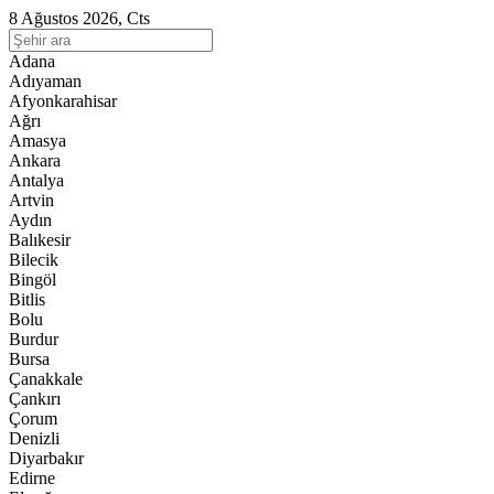
8 Ağustos 2026, Cts
Adana
Adıyaman
Afyonkarahisar
Ağrı
Amasya
Ankara
Antalya
Artvin
Aydın
Balıkesir
Bilecik
Bingöl
Bitlis
Bolu
Burdur
Bursa
Çanakkale
Çankırı
Çorum
Denizli
Diyarbakır
Edirne