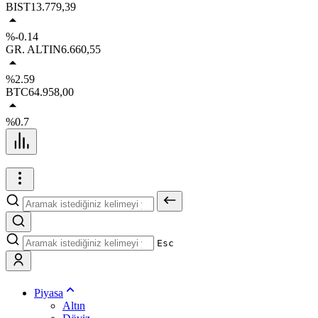
BIST
13.779,39
%-0.14
GR. ALTIN
6.660,55
%2.59
BTC
64.958,00
%0.7
Esc
Piyasa
Altın