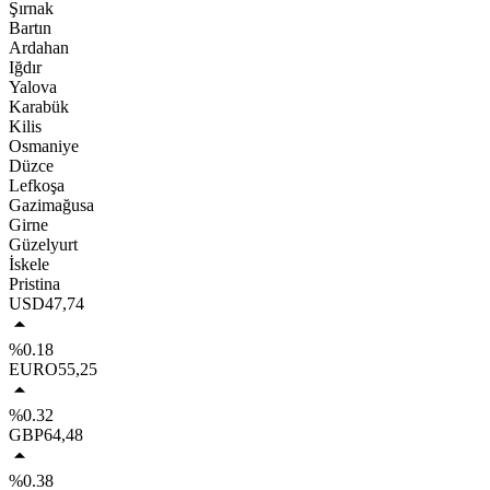
Şırnak
Bartın
Ardahan
Iğdır
Yalova
Karabük
Kilis
Osmaniye
Düzce
Lefkoşa
Gazimağusa
Girne
Güzelyurt
İskele
Pristina
USD
47,74
%0.18
EURO
55,25
%0.32
GBP
64,48
%0.38