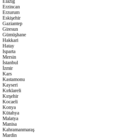
Elazığ
Erzincan
Erzurum
Eskişehir
Gaziantep
Giresun
Gümüşhane
Hakkari
Hatay
Isparta
Mersin
İstanbul
İzmir
Kars
Kastamonu
Kayseri
Kırklareli
Kırşehir
Kocaeli
Konya
Kütahya
Malatya
Manisa
Kahramanmaraş
Mardin