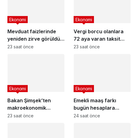
Ekonomi
Ekonomi
Mevduat faizlerinde
Vergi borcu olanlara
yeniden zirve görüldü :
72 aya varan taksit
3 milyon liranın aylık
fırsatı
23 saat önce
23 saat önce
getirisi ne kadar oldu?
Ekonomi
Ekonomi
Bakan Şimşek’ten
Emekli maaş farkı
makroekonomik
bugün hesaplara
istikrar açıklaması
yatıyor
23 saat önce
24 saat önce