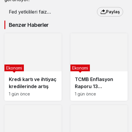
Fed yetkilileri faiz
Paylaş
indirimine temkinli
Benzer Haberler
Ekonomi
Ekonomi
Kredi kartı ve ihtiyaç
TCMB Enflasyon
kredilerinde artış
Raporu 13
Ağustos’ta
1 gün önce
1 gün önce