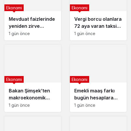
Ekonomi
Ekonomi
Mevduat faizlerinde
Vergi borcu olanlara
yeniden zirve
72 aya varan taksit
görüldü : 3 milyon
fırsatı
1 gün önce
1 gün önce
liranın aylık getirisi
ne kadar oldu?
Ekonomi
Ekonomi
Bakan Şimşek’ten
Emekli maaş farkı
makroekonomik
bugün hesaplara
istikrar açıklaması
yatıyor
1 gün önce
1 gün önce