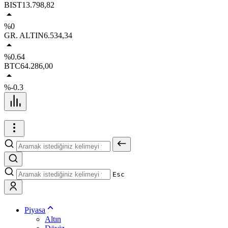
BIST
13.798,82
%0
GR. ALTIN
6.534,34
%0.64
BTC
64.286,00
%-0.3
Esc
Piyasa
Altın