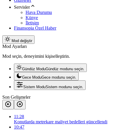
Gazeteler
Servisler
Hava Durumu
Künye
İletişim
Finansopia Özel Haber
Mod değiştir
Mod Ayarları
Mod seçin, deneyimini kişiselleştirin.
Gündüz Modu
Gündüz modunu seçin.
Gece Modu
Gece modunu seçin.
Sistem Modu
Sistem modunu seçin.
Son Gelişmeler
11:28
Konutlarda metrekare maliyet bedelleri güncellendi
10:47