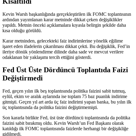
Kısaltıldı
Kevin Warsh başkanlığında gerçekleştirilen ilk FOMC toplantısının
ardından yayımlanan karar metninde dikkat çeken değişiklikler
yapıldı. Metnin önceki açıklamalara kıyasla belirgin şekilde daha
kısa olduğu görüldü.
Karar metninden, gelecekteki faiz indirimlerine yönelik eğilime
işaret eden ifadelerin çıkarılması dikkat çekti. Bu değişiklik, Fed’in
ileriye dönük yönlendirme dilinde daha sade ve mevcut verilere
odaklanan bir yaklaşımı tercih ettiğini gösterdi.
Fed Üst Üste Dördüncü Toplantıda Faizi
Değiştirmedi
Fed, geçen yılın ilk beş toplantısında politika faizini sabit tutmuş,
eylül, ekim ve aralık aylarında ise toplam 75 baz puanlık indirime
gitmişti. Geçen yıl art arda üç faiz indirimi yapan banka, bu yılın ilk
üç toplantısında da politika faizini değiştirmemişti.
Son kararla birlikte Fed, üst üste dördüncü toplantısında da politika
faizini sabit bırakmış oldu. Kevin Warsh’un Fed Başkanı olarak
katıldığı ilk FOMC toplantısında faizlerde herhangi bir değişikliğe
gidilmedi.