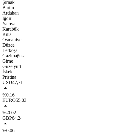
Şırnak
Bartın
Ardahan
Iğdır
Yalova
Karabük
Kilis
Osmaniye
Düzce
Lefkoşa
Gazimağusa
Girne
Güzelyurt
İskele
Pristina
USD
47,71
%0.16
EURO
55,03
%-0.02
GBP
64,24
%0.06