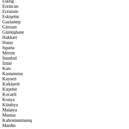
Elazığ
Erzincan
Erzurum
Eskişehir
Gaziantep
Giresun
Gümüşhane
Hakkari
Hatay
Isparta
Mersin
İstanbul
İzmir
Kars
Kastamonu
Kayseri
Kırklareli
Kırşehir
Kocaeli
Konya
Kütahya
Malatya
Manisa
Kahramanmaraş
Mardin