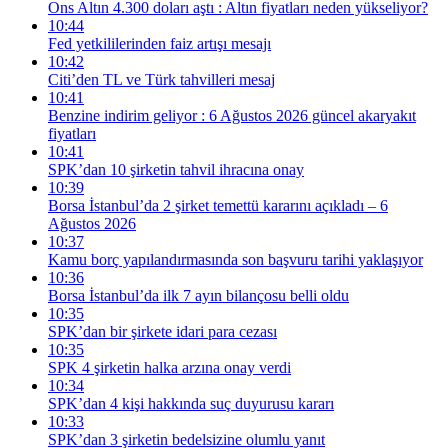
Ons Altın 4.300 doları aştı : Altın fiyatları neden yükseliyor?
10:44
Fed yetkililerinden faiz artışı mesajı
10:42
Citi’den TL ve Türk tahvilleri mesaj
10:41
Benzine indirim geliyor : 6 Ağustos 2026 güncel akaryakıt
fiyatları
10:41
SPK’dan 10 şirketin tahvil ihracına onay
10:39
Borsa İstanbul’da 2 şirket temettü kararını açıkladı – 6
Ağustos 2026
10:37
Kamu borç yapılandırmasında son başvuru tarihi yaklaşıyor
10:36
Borsa İstanbul’da ilk 7 ayın bilançosu belli oldu
10:35
SPK’dan bir şirkete idari para cezası
10:35
SPK 4 şirketin halka arzına onay verdi
10:34
SPK’dan 4 kişi hakkında suç duyurusu kararı
10:33
SPK’dan 3 şirketin bedelsizine olumlu yanıt