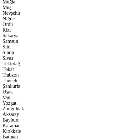
Muğla
Muş
Nevşehir
Niğde
Ordu
Rize
Sakarya
Samsun
Siirt
Sinop
Sivas
Tekirdağ
Tokat
Trabzon
Tunceli
Şanlıurfa
Uşak
Van
Yozgat
Zonguldak
Aksaray
Bayburt
Karaman
Kırıkkale
Batman