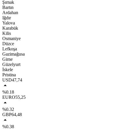
Şırnak
Bartın
Ardahan
Iğdır
Yalova
Karabük
Kilis
Osmaniye
Düzce
Lefkoşa
Gazimağusa
Girne
Güzelyurt
İskele
Pristina
USD
47,74
%0.18
EURO
55,25
%0.32
GBP
64,48
%0.38