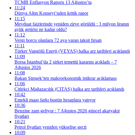
TCMB Enflasyon Raporu 13 Ağustos’ta
11:24
Dünya Altın Konseyi’nden kritik rapor
11:15
Mevduat faizlerinde yeniden zirve görüldü : 3 milyon liranın
aylık getirisi ne kadar oldu?
11:12
Vergi borcu olanlara 72 aya varan taksit fırsatı
11:11
Türker Vangölü Enerji (VEYAS) halka arz tarihleri açıklandı
11:09
Borsa İstanbul’da 2 şirket temettü kararını açıkladı – 7
Ağustos 2026
11:08
Bakan Şimşek’ten makroekonomik istikrar açıklaması
11:06
Çitlekçi Mağazacılık (CITAS) halka arz tarihleri açıklandı
10:42
Emekli maaş farkı bugün hesaplara yatıyor
10:36
Benzine zam geliyor : 7 Ağustos 2026 güncel akaryakıt
fiyatları
10:21
Petrol fiyatları yeniden yükselişe geçti
10:09