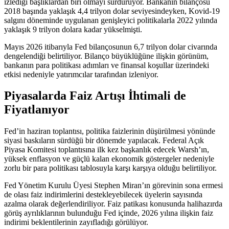
izlediği başlıklardan biri olmayı sürdürüyor. Bankanın bilançosu
2018 başında yaklaşık 4,4 trilyon dolar seviyesindeyken, Kovid-19
salgını döneminde uygulanan genişleyici politikalarla 2022 yılında
yaklaşık 9 trilyon dolara kadar yükselmişti.
Mayıs 2026 itibarıyla Fed bilançosunun 6,7 trilyon dolar civarında
dengelendiği belirtiliyor. Bilanço büyüklüğüne ilişkin görünüm,
bankanın para politikası adımları ve finansal koşullar üzerindeki
etkisi nedeniyle yatırımcılar tarafından izleniyor.
Piyasalarda Faiz Artışı İhtimali de
Fiyatlanıyor
Fed’in haziran toplantısı, politika faizlerinin düşürülmesi yönünde
siyasi baskıların sürdüğü bir dönemde yapılacak. Federal Açık
Piyasa Komitesi toplantısına ilk kez başkanlık edecek Warsh’ın,
yüksek enflasyon ve güçlü kalan ekonomik göstergeler nedeniyle
zorlu bir para politikası tablosuyla karşı karşıya olduğu belirtiliyor.
Fed Yönetim Kurulu Üyesi Stephen Miran’ın görevinin sona ermesi
de olası faiz indirimlerini destekleyebilecek üyelerin sayısında
azalma olarak değerlendiriliyor. Faiz patikası konusunda halihazırda
görüş ayrılıklarının bulunduğu Fed içinde, 2026 yılına ilişkin faiz
indirimi beklentilerinin zayıfladığı görülüyor.