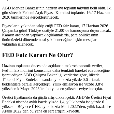
ABD Merkez Bankası’nın haziran ayı toplantı takvimi belli oldu. İki
gün sürecek Federal Açık Piyasa Komitesi toplantısı 16-17 Haziran
2026 tarihlerinde gerçekleştirilecek.
Piyasaların yakından takip ettiği FED faiz kararı, 17 Haziran 2026
Çarşamba günü Türkiye saatiyle 21.00’de kamuoyuna duyurulacak.
Kararın ardından yapılacak açıklamalarda, para politikasının
önümüzdeki dönemde nasıl şekilleneceğine ilişkin mesajlar
yakından izlenecek.
FED Faiz Kararı Ne Olur?
Haziran toplantısı öncesinde açıklanan makroekonomik veriler,
Fed’in faiz indirimi konusunda daha temkinli hareket edebileceğine
işaret ediyor. ABD Çalışma Bakanlığı verilerine göre, ülkede
Tüketici Fiyat Endeksi nisanda aylık bazda yüzde 0,6 artarak
beklentilere paralel gerçekleşti. Yıllık enflasyon ise yüzde 3,8’e
yükselerek Mayıs 2023’ten bu yana en yüksek seviyesine çıktı.
Üretici fiyatlarında da güçlü artış dikkat çekti. ABD’de Üretici Fiyat
Endeksi nisanda aylık bazda yüzde 1,4, yıllık bazda ise yüzde 6
yükseldi. Böylece ÜFE, aylık bazda Mart 2022’den, yıllık bazda ise
Aralık 2022’den bu yana en sert artışını kaydetti.