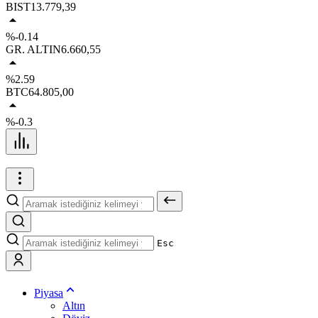
BIST
13.779,39
%-0.14
GR. ALTIN
6.660,55
%2.59
BTC
64.805,00
%-0.3
Esc
Piyasa
Altın