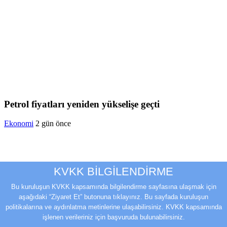
Petrol fiyatları yeniden yükselişe geçti
Ekonomi
2 gün önce
KVKK BİLGİLENDİRME
Bu kuruluşun KVKK kapsamında bilgilendirme sayfasına ulaşmak için
aşağıdaki “Ziyaret Et” butonuna tıklayınız. Bu sayfada kuruluşun
politikalarına ve aydınlatma metinlerine ulaşabilirsiniz. KVKK kapsamında
işlenen verileriniz için başvuruda bulunabilirsiniz.