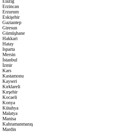
Elazığ
Erzincan
Erzurum
Eskişehir
Gaziantep
Giresun
Gümüşhane
Hakkari
Hatay
Isparta
Mersin
İstanbul
İzmir
Kars
Kastamonu
Kayseri
Kırklareli
Kırşehir
Kocaeli
Konya
Kütahya
Malatya
Manisa
Kahramanmaraş
Mardin