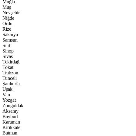
Muğla
Muş
Nevşehir
Niğde
Ordu
Rize
Sakarya
Samsun
Siirt
Sinop
Sivas
Tekirdağ
Tokat
Trabzon
Tunceli
Şanlıurfa
Uşak
Van
Yozgat
Zonguldak
Aksaray
Bayburt
Karaman
Kırıkkale
Batman