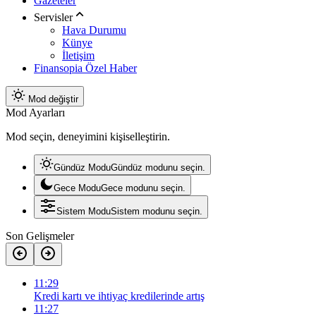
Gazeteler
Servisler
Hava Durumu
Künye
İletişim
Finansopia Özel Haber
Mod değiştir
Mod Ayarları
Mod seçin, deneyimini kişiselleştirin.
Gündüz Modu
Gündüz modunu seçin.
Gece Modu
Gece modunu seçin.
Sistem Modu
Sistem modunu seçin.
Son Gelişmeler
11:29
Kredi kartı ve ihtiyaç kredilerinde artış
11:27